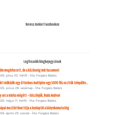
Keress minket Facebookon
Legfrissebb blogbejegyzések
film megérkezett, de a közönség már hazament
26. július 20. hétfő - Írta: Forgács Balázs
Miért működik egy öttermes multiplex egy 5000 fős osztrák településen?
26. június 28. vasárnap - Írta: Forgács Balázs
y arc a márka mögött – köszönjük, Buda Andrea!
26. május 11. hétfő - Írta: Forgács Balázs
pápai mozitörténet útja a honlaptól a könyvbemutatóig
26. április 29. szerda - Írta: Forgács Balázs