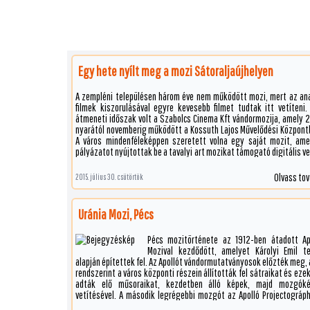
Egy hete nyílt meg a mozi Sátoraljaújhelyen
A zempléni településen három éve nem működött mozi, mert az an
filmek kiszorulásával egyre kevesebb filmet tudtak itt vetíteni.
átmeneti időszak volt a Szabolcs Cinema Kft vándormozija, amely 
nyarától novemberig működött a Kossuth Lajos Művelődési Központ
A város mindenféleképpen szeretett volna egy saját mozit, ame
pályázatot nyújtottak be a tavalyi art mozikat támogató digitális ve
beszerzéshez.
Olvass to
2015. július 30. csütörtök
Uránia Mozi, Pécs
Pécs mozitörténete az 1912-ben átadott Ap
Mozival kezdődött, amelyet Károlyi Emil te
alapján építettek fel. Az Apollót vándormutatványosok előzték meg, 
rendszerint a város központi részein állították fel sátraikat és eze
adták elő műsoraikat, kezdetben álló képek, majd mozgók
vetítésével. A második legrégebbi mozgót az Apolló Projectográph
építette, Wichinger Károly tervei alapján a kor művészeti irány