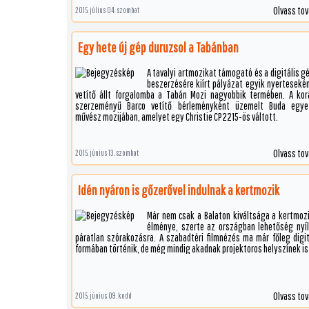
megfelelően Bauhaus stílusban 1935-ben. Az államosítást köve
Olvass to
2015. július 04. szombat
1953-tól a Baranya Megyei Moziüzemi Vállalat vette át az üzemeltet
majd a rendszerváltás után a pécsi önkormányzat tulajdonába kerül
épület.
Egy hete új gép duruzsol a Tabánban
A tavalyi artmozikat támogató és a digitális g
beszerzésére kiírt pályázat egyik nyertesekén
vetítő állt forgalomba a Tabán Mozi nagyobbik termében. A kor
szerzeményű Barco vetítő bérleményként üzemelt Buda egye
művész mozijában, amelyet egy Christie CP2215-ös váltott.
Olvass to
2015. június 13. szombat
Idén nyáron is gőzerővel indulnak a kertmozik
Már nem csak a Balaton kiváltsága a kertmoz
élménye, szerte az országban lehetőség nyíl
páratlan szórakozásra. A szabadtéri filmnézés ma már főleg digit
formában történik, de még mindig akadnak projektoros helyszínek is
Olvass to
2015. június 09. kedd