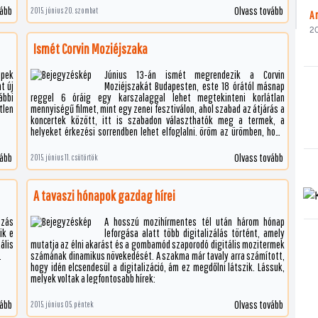
tően
volt rá érdeklődés, ezután kaphatta meg egy kisebb mozi, amit ott már
vább
Olvass tovább
2015. június 20. szombat
ést,
jóval kevesebben néztek meg. A vetítést kezdetben analóg gépekkel
t az
végezték, 35 mm-es filmmel. A német Kinoton FP30D típusú vetítőgépei
20
megbízhatóan üzemeltek, olyakor nagyobb forgalmat generáló
Ismét Corvin Moziéjszaka
filmeknél interlock vetítést is tartottak, ekkor két gép vetítette
ugyanazt a filmet, amely görgők segítségével jutott egyik gépről a
épek
Június 13-án ismét megrendezik a Corvin
másikra. 2010. július 8-án köszöntöttbe a digitális korszak első
t új
Moziéjszakát Budapesten, este 18 órától másnap
fecskéje, az egyik nagytermet szerelték fel egy Christie CP2220-as
ábbi
reggel 6 óráig egy karszalaggal lehet megtekinteni korlátlan
vetítővel és Dolby 3D rendszerrel, amely hamar népszerű lett. A speciális
tlen
mennyiségű filmet, mint egy zenei fesztiválon, ahol szabad az átjárás a
szemüvegek a mozi tulajdonát képezték, ezeket még vissza kellett adni
koncertek között, itt is szabadon választhatók meg a termek, a
a vetítések után.&nbsp;
helyeket érkezési sorrendben lehet elfoglalni. öröm az ürömben, hogy
cikkünk megjelenésekor már az összes karszalag elfogyott!
vább
Olvass tovább
2015. június 11. csütörtök
A tavaszi hónapok gazdag hírei
izás
A hosszú mozihírmentes tél után három hónap
ik e
leforgása alatt több digitalizálás történt, amely
ális
mutatja az élni akarást és a gombamód szaporodó digitális mozitermek
.
számának dinamikus növekedését. A szakma már tavaly arra számított,
hogy idén elcsendesül a digitalizáció, ám ez megdőlni látszik. Lássuk,
melyek voltak a legfontosabb hírek:
vább
Olvass tovább
2015. június 05. péntek