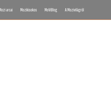
Mozi arcai
Mozikisokos
MoViBlog
A Mozivilágról
áttad