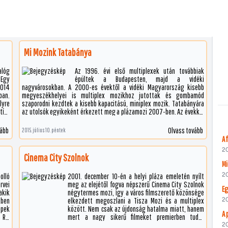
Mi Mozink Tatabánya
alóg
Az 1996. évi első multiplexek után továbbiak
 Egy
épültek a Budapesten, majd a vidéki
2014
nagyvárosokban. A 2000-es évektől a vidéki Magyarország kisebb
ban.
megyeszékhelyei is multiplex mozikhoz jutottak és gombamód
lyre
szaporodni kezdtek a kisebb kapacitású, miniplex mozik. Tatabányára
títő
az utolsók egyikeként érkezett meg a plázamozi 2007-ben. Az évekkel
előtte bezáró Turul Mozi és a T-boy Autósmozik űrt hagyva maguk után
mozi nélkül hagyták a vértesi megyeszékhelyet. 2005-ben két
vább
Olvass tovább
2015. július 10. péntek
bevásárlóközpontot kezdtek el építeni, mindkettőben egy-egy
A 
négytermes mozi készült, ám végül a Vértes Centerben megnyíló érte
20
meg a befejezést, míg a másik bevásárlóközpont csőd közeli helyzete
Cinema City Szolnok
nem tette lehetővé a másik filmtemplom megnyitását, pedig már a
berendezések is beszerzés alatt voltak.
20
olló
2001. december 10-én a helyi pláza emeletén nyílt
rvei
meg az elejétől fogva népszerű Cinema City Szolnok
Eg
akik
négytermes mozi, így a város filmszerető közönsége
kben
elkezdett megoszlani a Tisza Mozi és a multiplex
20
épek
között. Nem csak az újdonság hatalma miatt, hanem
A 
 Rt.
mert a nagy sikerű filmeket premierben tudta
ának
játszani. Egy kópiát általában addig játszott, amíg
20