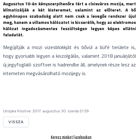
Augusztus 10-én kényszerpihenőre tért a cívisváros mozija, mert
klímatizálják a két kisteremet, valamint az előteret. A bő
egyhónapos szabadság alatt nem csak a levegős rendszer újul
meg, hanem a villamos hálózatot is kicserélik, hogy az elektromos
hálózat ingadozásmentes feszültségen legyen képes ellátni
feladatát.
Megújítják a mozi vizesblokkját és bővül a büfé területe is,
hogy gyorsabb legyen a kiszolgálás, valamint 2018 januárjától
új jegyfoglaló szoftver is hadrendbe áll, amelynek része lesz az
interneten megvásárolható mozijegy is.
Utoljára frissítve: 2017. augusztus 30. szerda 21:59
VISSZA
Keress minket Facebookon