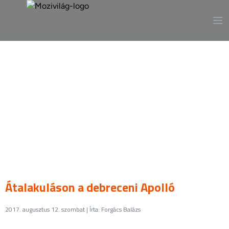
A mozi, ahogy még sosem
láttad
Átalakuláson a debreceni Apolló
2017. augusztus 12. szombat | Írta: Forgács Balázs