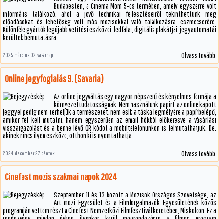
Budapesten, a Cinema Mom 5-ös termében, amely egyszerre volt
informális találkozó, ahol a jövő technikai fejlesztéseiről tekinthettünk meg
előadásokat és lehetőség volt más mozisokkal való találkozásra, eszmecserére.
Különféle gyártók legújabb vetítési eszközei, ledfalai, digitális plakátjai, jegyautomatái
kerültek bemutatásra.
Olvass tovább
2025. március 02. vasárnap
Online jegyfoglalás 9. (Savaria)
Az online jegyváltás egy nagyon népszerű és kényelmes formája a
környezettudatosságnak. Nem használunk papírt, az online kapott
jeggyel pedig nem terheljük a természetet, nem esik a táska legmélyére a papírbelépő,
amikor fel kell mutatni, hanem egyszerűen az email fiókból előkeresve a vásárlási
visszaigazolást és a benne lévő QR kódot a mobiltelefonunkon is felmutathatjuk. De,
akinek nincs ilyen eszköze, otthon ki is nyomtathatja.
Olvass tovább
2024. december 27. péntek
Cinefest mozis szakmai napok 2024
Szeptember 11 és 13 között a Mozisok Országos Szövetsége, az
Art-mozi Egyesület és a Filmforgalmazók Egyesületének közös
programján vettem részt a Cinefest Nemzetközi Filmfesztivál keretében, Miskolcon. Ez a
rendezvény minden évben ilyenkor kerül megrendezésre a filmes program