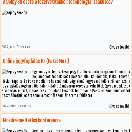
A Dolby 3D esete a lézervetítőkkel: technológiai zsákutca?
Olvass tovább
2025. június 07. szombat
Online jegyfoglalás 10. (Paksi Mozi)
Egy magyar fejlesztésű jegyfoglaló-vásárló programot mutatok
be, amelyet többek közt Balatonlelle, Celldömölk, Makó, Fonyód,
Hévíz, Tapolca és Paks mozijai is használnak. Végtelenül egyszerű felületről van szó, a
jegyfoglalás rögtön a főoldalon található műsoron keresztül érhető el. Egyes mozik csak
a vásárlás opciót, mások csak foglalást tesznek lehetővé, a Paksi Mozinál mindkettőt
használhatjuk, ezért ennél a mozinál szemléltetem a felületet.
Olvass tovább
2025. április 10. csütörtök
Moziüzemeltetési konferencia
Kedden egy moziüzemeltetési konferencián vettem részt