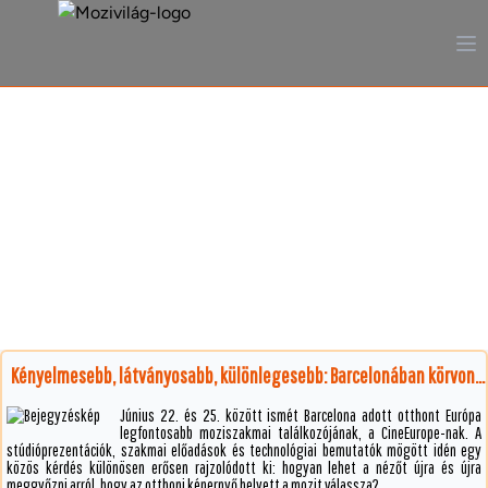
A mozi, ahogy még sosem
láttad
Kényelmesebb, látványosabb, különlegesebb: Barcelonában körvonalazódott a nézőkért folyó harc következő köre
Június 22. és 25. között ismét Barcelona adott otthont Európa
legfontosabb moziszakmai találkozójának, a CineEurope-nak. A
stúdióprezentációk, szakmai előadások és technológiai bemutatók mögött idén egy
közös kérdés különösen erősen rajzolódott ki: hogyan lehet a nézőt újra és újra
meggyőzni arról, hogy az otthoni képernyő helyett a mozit válassza?