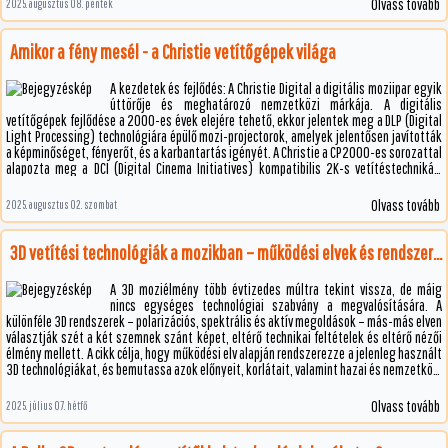
Olvass tovább
2025. augusztus 08. péntek
Amikor a fény mesél - a Christie vetítőgépek világa
A kezdetek és fejlődés: A Christie Digital a digitális moziipar egyik
úttörője és meghatározó nemzetközi márkája. A digitális
vetítőgépek fejlődése a 2000-es évek elejére tehető, ekkor jelentek meg a DLP (Digital
Light Processing) technológiára épülő mozi-projectorok, amelyek jelentősen javították
a képminőséget, fényerőt, és a karbantartás igényét. A Christie a CP2000-es sorozattal
alapozta meg a DCI (Digital Cinema Initiatives) kompatibilis 2K-s vetítéstechnikát,
amely Amerikában különösen elterjedt lett, többek között a nagy multiplex
hálózatokban.
Olvass tovább
2025. augusztus 02. szombat
3D vetítési technológiák a mozikban – működési elvek és rendszerek
A 3D moziélmény több évtizedes múltra tekint vissza, de máig
nincs egységes technológiai szabvány a megvalósítására. A
különféle 3D rendszerek – polarizációs, spektrális és aktív megoldások – más-más elven
választják szét a két szemnek szánt képet, eltérő technikai feltételek és eltérő nézői
élmény mellett. A cikk célja, hogy működési elv alapján rendszerezze a jelenleg használt
3D technológiákat, és bemutassa azok előnyeit, korlátait, valamint hazai és nemzetközi
jelenlétüket.
Olvass tovább
2025. július 07. hétfő