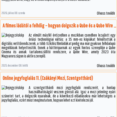
Olvass tovább
2026. július 08. szerda
A filmes ládától a felhőig – hogyan dolgozik a Qube és a Qube Wire a mozikért?
Az elmúlt másfél évtizedben a mozikban csendben lezajlott egy
óriási technológiai váltás: a 35 mm-es kópiákat felváltották a
digitális vetítőrendszerek, a több tízkilós film­ládákat pedig ma már gyakran felhőalapú
megoldások helyettesítik. Ennek a háttériparnak az egyik fontos szereplője a Qube
Cinema és annak tartalomszállító rendszere, a Qube Wire, amely 2023 óta
Magyarországon is aktív szereplő.
Olvass tovább
2025. december 08. hétfő
Online jegyfoglalás 11. (Csákányi Mozi, Szentgotthárd)
A szentgotthárdi mozi jegyfoglaló rendszerét, a honlap
használhatóságát veszem górcső alá. Igaz a mozi jelenleg nyári
szünetet tart, a dolgozók nyaralnak, de a következő előadásokra már lehetséges a
jegyfoglalás, ezért most megmutatom, hogyan lehet ezt kivitelezni jól.