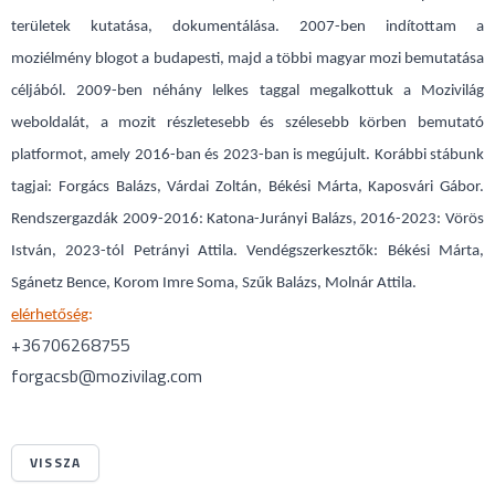
területek kutatása, dokumentálása. 2007-ben indítottam a
moziélmény blogot a budapesti, majd a többi magyar mozi bemutatása
céljából. 2009-ben néhány lelkes taggal megalkottuk a Mozivilág
weboldalát, a mozit részletesebb és szélesebb körben bemutató
platformot, amely 2016-ban és 2023-ban is megújult. Korábbi stábunk
tagjai: Forgács Balázs, Várdai Zoltán, Békési Márta, Kaposvári Gábor.
Rendszergazdák 2009-2016: Katona-Jurányi Balázs, 2016-2023: Vörös
István, 2023-tól Petrányi Attila. Vendégszerkesztők: Békési Márta,
Sgánetz Bence, Korom Imre Soma, Szűk Balázs, Molnár Attila.
elérhetőség
:
+36706268755
forgacsb@mozivilag.com
VISSZA