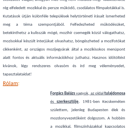
rég elfeledett mozikkal és persze működő, csodálatos filmpalotákkal is.
Kutatások útján különféle települések helytörténeti írásait ismerheted
meg a téma szempontjából. Felfedezheted működésüket,
betekinthetsz a kulisszák mögé, mozihír csemegék közül válogathatsz,
mozisokkal készült interjúkat olvashatsz, böngészheted a mozifotókat
cikkenként, az országos mozijegyárak által a mozikisokos menüpont
alatt fontos és aktuális információkhoz juthatsz. Hasznos időtöltést
kívánok, légy rendszeres olvasóm és írd meg véleményedet,
tapasztalataidat!
Rólam
:
Forgács Balázs
vagyok, az oldal
tulajdonosa
és
szerkesztője
. 1981-ben Kecskeméten
születtem, jelenleg Budapesten élek és
mozdonyvezetőként dolgozom. A hobbim
a mozikkal, filmszínházakkal kapcsolatos