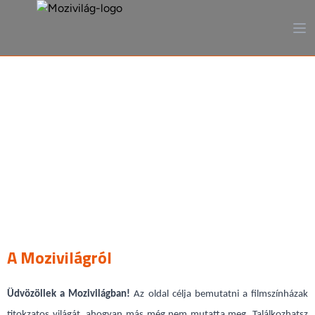
A mozi, ahogy még sosem
láttad
A Mozivilágról
Üdvözöllek a Mozivilágban
!
Az oldal célja bemutatni a filmszínházak
titokzatos világát, ahogyan más még nem mutatta meg. Találkozhatsz