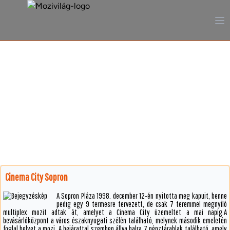
A mozi, ahogy még sosem
láttad
Cinema City Sopron
A Sopron Pláza 1998. december 12-én nyitotta meg kapuit, benne
pedig egy 9 termesre tervezett, de csak 7 teremmel megnyíló
multiplex mozit adtak át, amelyet a Cinema City üzemeltet a mai napig.A
bevásárlóközpont a város északnyugati szélén található, melynek második emeletén
foglal helyet a mozi. A bejárattal szemben állva balra 7 pénztárablak található, amely