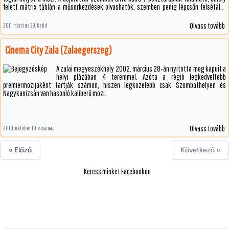
felett mátrix táblán a műsorkezdések olvashatók, szemben pedig lépcsőn felsétálva
érjük el a büfét és a termeket. A mozgáskorlátozottak számára lift áll rendelkezésére,
amelyet a lépcső oldalára szereltek fel.
Olvass tovább
2011. március 29. kedd
Cinema City Zala (Zalaegerszeg)
A zalai megyeszékhely 2002. március 28-án nyitotta meg kapuit a
helyi plázában 4 teremmel. Azóta a régió legkedveltebb
premiermozijaként tartják számon, hiszen legközelebb csak Szombathelyen és
Nagykanizsán van hasonló kaliberű mozi.
Olvass tovább
2010. október 10. vasárnap
« Előző
Következő »
Keress minket Facebookon