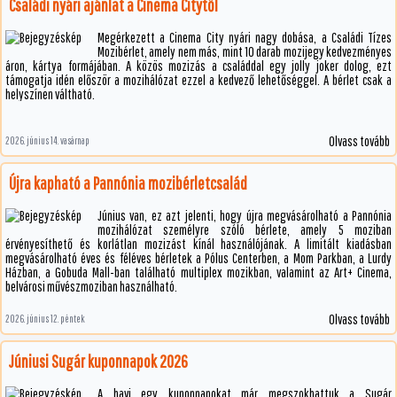
Családi nyári ajánlat a Cinema Citytől
Megérkezett a Cinema City nyári nagy dobása, a Családi Tízes
Mozibérlet, amely nem más, mint 10 darab mozijegy kedvezményes
áron, kártya formájában. A közös mozizás a családdal egy jolly joker dolog, ezt
támogatja idén először a mozihálózat ezzel a kedvező lehetőséggel. A bérlet csak a
helyszínen váltható.
Olvass tovább
2026. június 14. vasárnap
Újra kapható a Pannónia mozibérletcsalád
Június van, ez azt jelenti, hogy újra megvásárolható a Pannónia
mozihálózat személyre szóló bérlete, amely 5 moziban
érvényesíthető és korlátlan mozizást kínál használójának. A limitált kiadásban
megvásárolható éves és féléves bérletek a Pólus Centerben, a Mom Parkban, a Lurdy
Házban, a Gobuda Mall-ban található multiplex mozikban, valamint az Art+ Cinema,
belvárosi művészmoziban használható.
Olvass tovább
2026. június 12. péntek
Júniusi Sugár kuponnapok 2026
A havi egy kuponnapokat már megszokhattuk a Sugár