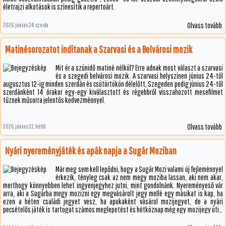
életrajzi alkotások is színesítik a repertoárt.
Olvass tovább
2026. június 24. szerda
Matinésorozatot indítanak a Szarvasi és a Belvárosi mozik
Mit ér a szünidő matiné nélkül? Erre adnak most választ a szarvasi
és a szegedi belvárosi mozik. A szarvasi helyszínen június 24-től
augusztus 12-ig minden szerdán és csütörtökön délelőtt, Szegeden pedig június 24-től
szerdánként 14 órakor egy-egy kiválasztott és régebbről visszahozott mesefilmet
tűznek műsorra jelentős kedvezménnyel.
Olvass tovább
2026. június 22. hétfő
Nyári nyereményjáték és apák napja a Sugár Moziban
Már meg sem kell lepődni, hogy a Sugár Mozi valami új fejleménnyel
érkezik, tényleg csak az nem megy moziba lassan, aki nem akar,
merthogy könnyebben lehet ingyenjegyhez jutni, mint gondolnánk. Nyereményeső vár
arra, aki a Sugárba megy mozizni egy megvásárolt jegy mellé egy másikat is kap, ha
ezen a héten családi jegyet vesz, ha apukaként vásárol mozijegyet, de a nyári
pecsételős játék is tartogat számos meglepetést és hétköznap még egy mozijegy üti a
markodat, ha diák vagy.