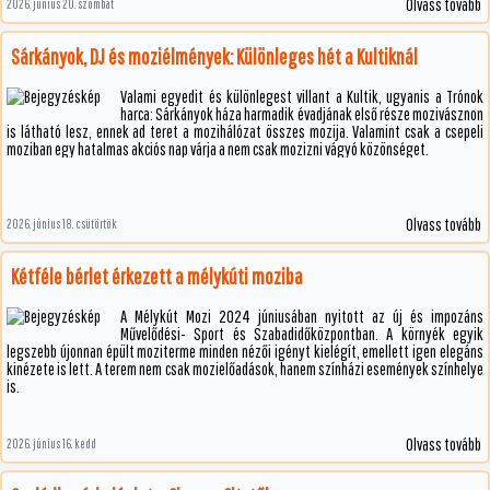
Olvass tovább
2026. június 20. szombat
Sárkányok, DJ és moziélmények: Különleges hét a Kultiknál
Valami egyedit és különlegest villant a Kultik, ugyanis a Trónok
harca: Sárkányok háza harmadik évadjának első része mozivásznon
is látható lesz, ennek ad teret a mozihálózat összes mozija. Valamint csak a csepeli
moziban egy hatalmas akciós nap várja a nem csak mozizni vágyó közönséget.
Olvass tovább
2026. június 18. csütörtök
Kétféle bérlet érkezett a mélykúti moziba
A Mélykút Mozi 2024 júniusában nyitott az új és impozáns
Művelődési- Sport és Szabadidőközpontban. A környék egyik
legszebb újonnan épült moziterme minden nézői igényt kielégít, emellett igen elegáns
kinézete is lett. A terem nem csak mozielőadások, hanem színházi események színhelye
is.
Olvass tovább
2026. június 16. kedd