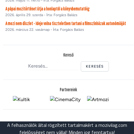
2026. május 11. hétfő - Írta: Forgács Balázs
A pápai mozitörténet útja a honlaptól a könyvbemutatóig
2026. április 29. szerda - Írta: Forgács Balázs
A mozi nem díszlet - Ideje volna tiszteletben tartani a filmszínházak autonómiáját
2026. március 22. vasárnap - Írta: Forgács Balázs
Kereső
KERESÉS
Partnereink
A felhasználók által rögzített tartalmakért a mozivilag.com
felelõsséget nem vállal! Minden jog fenntartva!