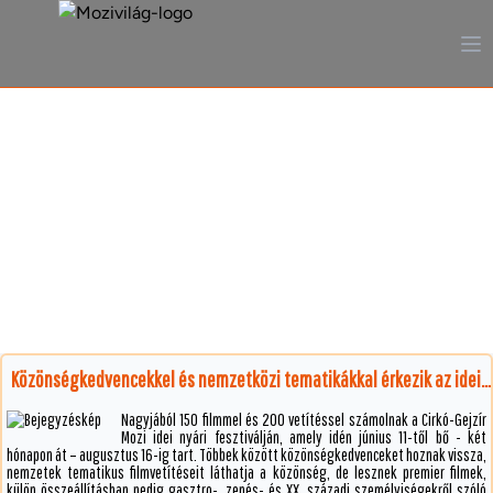
A mozi, ahogy még sosem
láttad
Közönségkedvencekkel és nemzetközi tematikákkal érkezik az idei Szánsájn
Nagyjából 150 filmmel és 200 vetítéssel számolnak a Cirkó-Gejzír
Mozi idei nyári fesztiválján, amely idén június 11-től bő - két
hónapon át – augusztus 16-ig tart. Többek között közönségkedvenceket hoznak vissza,
nemzetek tematikus filmvetítéseit láthatja a közönség, de lesznek premier filmek,
külön összeállításban pedig gasztro-, zenés- és XX. századi személyiségekről szóló