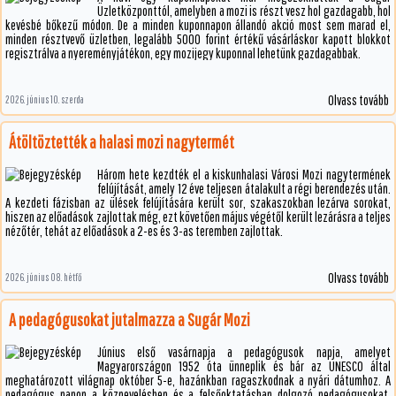
Üzletközponttól, amelyben a mozi is részt vesz hol gazdagabb, hol
kevésbé bőkezű módon. De a minden kuponnapon állandó akció most sem marad el,
minden résztvevő üzletben, legalább 5000 forint értékű vásárláskor kapott blokkot
regisztrálva a nyereményjátékon, egy mozijegy kuponnal lehetünk gazdagabbak.
Olvass tovább
2026. június 10. szerda
Átöltöztették a halasi mozi nagytermét
Három hete kezdték el a kiskunhalasi Városi Mozi nagytermének
felújítását, amely 12 éve teljesen átalakult a régi berendezés után.
A kezdeti fázisban az ülések felújítására került sor, szakaszokban lezárva sorokat,
hiszen az előadások zajlottak még, ezt követően május végétől került lezárásra a teljes
nézőtér, tehát az előadások a 2-es és 3-as teremben zajlottak.
Olvass tovább
2026. június 08. hétfő
A pedagógusokat jutalmazza a Sugár Mozi
Június első vasárnapja a pedagógusok napja, amelyet
Magyarországon 1952 óta ünneplik és bár az UNESCO által
meghatározott világnap október 5-e, hazánkban ragaszkodnak a nyári dátumhoz. A
pedagógus napon a köznevelésben és a felsőoktatásban dolgozó pedagógusokat,