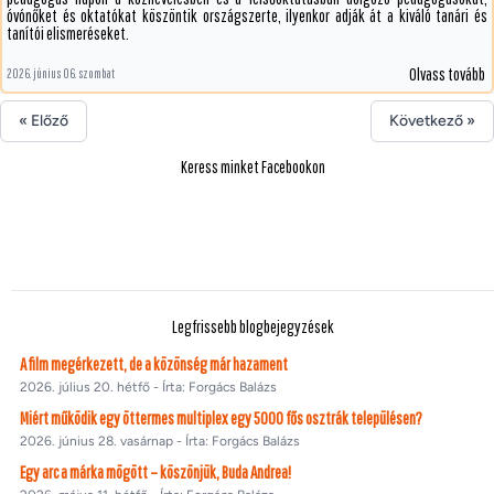
óvónőket és oktatókat köszöntik országszerte, ilyenkor adják át a kiváló tanári és
tanítói elismeréseket.
Olvass tovább
2026. június 06. szombat
« Előző
Következő »
Keress minket Facebookon
Legfrissebb blogbejegyzések
A film megérkezett, de a közönség már hazament
2026. július 20. hétfő - Írta: Forgács Balázs
Miért működik egy öttermes multiplex egy 5000 fős osztrák településen?
2026. június 28. vasárnap - Írta: Forgács Balázs
Egy arc a márka mögött – köszönjük, Buda Andrea!