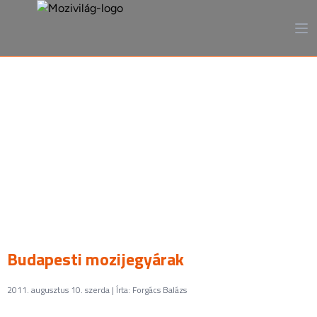
A mozi, ahogy még sosem
láttad
Budapesti mozijegyárak
2011. augusztus 10. szerda | Írta: Forgács Balázs