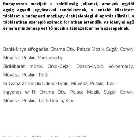
Budapesten mozijait a sokféleség jellemzi, amelyek egytől
egyig egyedi jegyárakkal rendelkeznek, a lentebb közzétett
táblázat a budapesti mozijegy árak jelenlegi állapotát tükrözi. A
táblázatban szereplő számok forintban értendők. Az idényjellegű
és nem mindennap vetítő mozik a táblázatban nem szerepelnek.
Bankkártya elfogadás: Cinema City, Palace Mozik, Sugár, Corvin,
Művész, Puskin, Vörösmarty
Biciklibarát mozik: Cirko-Gejzir, Odeon-Lyold, Vörösmarty,
Művész, Puskin, Toldi
Kutyabarát mozik: Odeon-Lyold, Művész, Puskin, Toldi
Ingyenes wi-fi: Cinema City, Palace Mozik, Sugár, Corvin,
Művész, Puskin, Toldi, Uránia, Kino