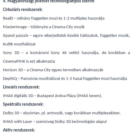
4. Magyarországi jelenlét technológiatípus szerint
Cirkuláris rendszerek:
RealD – néhány független mozi és 1-2 multiplex használja
MasterImage – többnyire a Cinema City mozik
Xpand passzív – egyre elterjedtebb kisebb hálózatok, független mozik,
Kultik mozihálózat
Sony 3D – a komáromi Sony 4K vetítő használja, de korábban a
CinemaPINK is ezt alkalmazta
Horizon 3D – a Cinema City egyes termeiben alkalmazzák
DepthQ – Pannónia mozihálózat és 1-2 hazai független mozi használja
Lineáris rendszerek:
IMAX digitális 3D – Budapest Aréna Pláza (IMAX terem).
Spektrális rendszerek:
Dolby 3D – elszórtan, pl. artmozik, vagy korábban multiplexekben.
IMAX with Laser – szemüveg Dolby 3D technológián alapul
Aktív rendszerek: