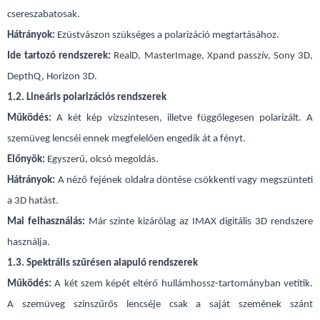
csereszabatosak.
Hátrányok:
Ezüstvászon szükséges a polarizáció megtartásához.
Ide tartozó rendszerek:
RealD, MasterImage, Xpand passzív, Sony 3D,
DepthQ, Horizon 3D.
1.2. Lineáris polarizációs rendszerek
Működés:
A két kép vízszintesen, illetve függőlegesen polarizált. A
szemüveg lencséi ennek megfelelően engedik át a fényt.
Előnyök:
Egyszerű, olcsó megoldás.
Hátrányok:
A néző fejének oldalra döntése csökkenti vagy megszünteti
a 3D hatást.
Mai felhasználás:
Már szinte kizárólag az IMAX digitális 3D rendszere
használja.
1.3. Spektrális szűrésen alapuló rendszerek
Működés:
A két szem képét eltérő hullámhossz-tartományban vetítik.
A szemüveg színszűrős lencséje csak a saját szemének szánt