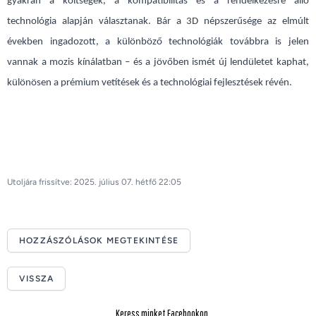
gyakran a költségek, a kompatibilitás és a rendelkezésre álló
technológia alapján választanak. Bár a 3D népszerűsége az elmúlt
években ingadozott, a különböző technológiák továbbra is jelen
vannak a mozis kínálatban – és a jövőben ismét új lendületet kaphat,
különösen a prémium vetítések és a technológiai fejlesztések révén.
Utoljára frissítve: 2025. július 07. hétfő 22:05
HOZZÁSZÓLÁSOK MEGTEKINTÉSE
VISSZA
Keress minket Facebookon