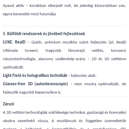
Xpand aktív – korábban elterjedt volt, de jelenleg kiszorulóban van,
egyre kevesebb mozi használja
5. Külföldi rendszerek és jövőbeli fejlesztések
LUXE: RealD
– újabb, prémium mozikba szánt fejlesztés (pl. RealD
Ultimate Screen). Nagyobb fényerejű vetítés, korszerű
vászontechnológia, alacsony szellemkép-arány – 2D és 3D vetítésre
optimalizált.
Light Field és holografikus technikák
– fejlesztés alatt.
Glasses-free 3D (autostereoscopic)
– nem mozira optimalizált, de
fejlesztik nagyobb képernyőkre is.
Zárszó
A 3D vetítési technológiák sokfélesége technikai, gazdasági és licencelési
okokra vezethető vissza. A moziláncok és független üzemeltetők