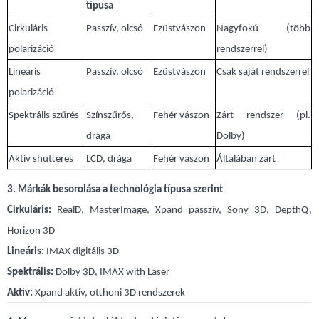
típusa
Cirkuláris
Passzív, olcsó
Ezüstvászon
Nagyfokú (több
polarizáció
rendszerrel)
Lineáris
Passzív, olcsó
Ezüstvászon
Csak saját rendszerrel
polarizáció
Spektrális szűrés
Színszűrős,
Fehér vászon
Zárt rendszer (pl.
drága
Dolby)
Aktív shutteres
LCD, drága
Fehér vászon
Általában zárt
3. Márkák besorolása a technológia típusa szerint
Cirkuláris:
RealD, MasterImage, Xpand passzív, Sony 3D, DepthQ,
Horizon 3D
Lineáris:
IMAX digitális 3D
Spektrális:
Dolby 3D, IMAX with Laser
Aktív:
Xpand aktív, otthoni 3D rendszerek