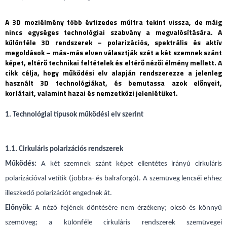
A 3D moziélmény több évtizedes múltra tekint vissza, de máig
nincs egységes technológiai szabvány a megvalósítására. A
különféle 3D rendszerek – polarizációs, spektrális és aktív
megoldások – más-más elven választják szét a két szemnek szánt
képet, eltérő technikai feltételek és eltérő nézői élmény mellett. A
cikk célja, hogy működési elv alapján rendszerezze a jelenleg
használt 3D technológiákat, és bemutassa azok előnyeit,
korlátait, valamint hazai és nemzetközi jelenlétüket.
1. Technológiai típusok működési elv szerint
1.1. Cirkuláris polarizációs rendszerek
Működés:
A két szemnek szánt képet ellentétes irányú cirkuláris
polarizációval vetítik (jobbra- és balraforgó). A szemüveg lencséi ehhez
illeszkedő polarizációt engednek át.
Előnyök:
A néző fejének döntésére nem érzékeny; olcsó és könnyű
szemüveg; a különféle cirkuláris rendszerek szemüvegei