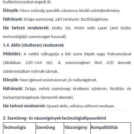
hullámhosszakat engedi át.
Előnyök:
Nincs szükség speciális vászonra; kiváló színteljesítmény.
Hátrányok:
Drága szemüveg, zárt rendszer; tisztításigényes.
Ide tartozó rendszerek:
Dolby 3D, IMAX with Laser (ami Dolby
technológiájú szemüveget használ).
1.4. Aktív (shutteres) rendszerek
Működés:
A vetítő váltogatja a két szem képét nagy frekvenciával
(általában 120–144 Hz). A szemüvegben lévő LCD lencsék
szinkronizáltan nyitnak-zárnak.
Előnyök:
Nem igényel ezüstvásznat; jó mélységérzet.
Hátrányok:
Drága, nehéz szemüveg; érzékeny szinkron; tisztítás- és
karbantartásigényes (lemerülő elemek).
Ide tartozó rendszerek:
Xpand aktív, néhány otthoni rendszer.
2. Szemüveg- és vászonigények technológiatípusonként
Technológia
Szemüveg
Vászonigény
Kompatibilitás