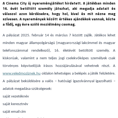
A Cinema City új nyereményjátékot hirdetett. A játékban minden
16. évét betöltött személy játszhat, aki megadja adatait és
válaszol azon kérdésekre, hogy hol, kivel és mit nézne meg
szívesen. A nyeremények között értékes ajándékok vannak, közte
a fődíj, egy évre szóló moziélmény csomag.
A pályázat 2025. február 14 és március 7 között zajlik. Játékos lehet
minden magyar állampolgárságú (magyarországi lakcímmel és magyar
telefonszámmal rendelkező), 16. életévét betöltött személy. A
kiskorúak, valamint a nem teljes jogi cselekvőképes személyek csak
törvényes képviselőjük írásos hozzájárulásával vehetnek részt. A
www.veledmoziznek.hu
oldalon lehetséges a belépés a játék felületére.
A pályázat beküldésére a valós – hatósági igazolvánnyal igazolható –
adatok megadása szükségesek:
saját vezetéknév
saját keresztnév
saját email cím