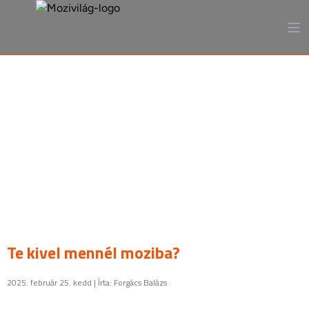
A mozi, ahogy még sosem
láttad
Te kivel mennél moziba?
2025. február 25. kedd | Írta: Forgács Balázs