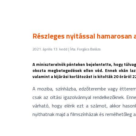
Részleges nyitással hamarosan 
2021. április 13. kedd | Írta: Forgács Balázs
A miniszterelnök pénteken bejelentette, hogy túlvag
okozta megbetegedések ellen véd. Ennek okán lazí
valamint a kijárási korlátozást is kitolták 20 óráról
A moziba, színházba, edzőterembe vagy étterembe
csak az oltási igazolvánnyal rendelkezőknek. Enn
várható, hogy elérik ezt a számot, akkor hasonl
nyithatnak majd a filmszínházak és remélhetőleg a