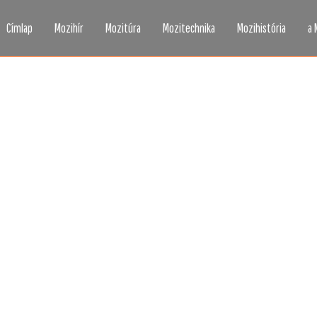
Címlap
Mozihír
Mozitúra
Mozitechnika
Mozihistória
a 
zi, ahogy még sosem l