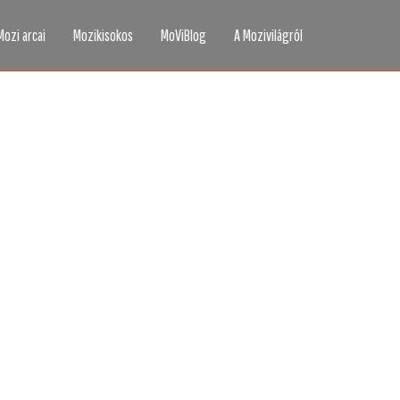
Mozi arcai
Mozikisokos
MoViBlog
A Mozivilágról
áttad