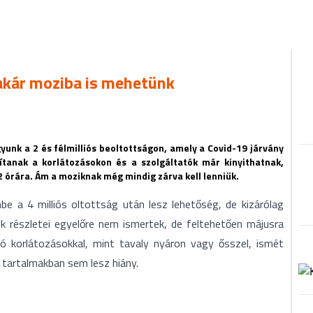
akár moziba is mehetünk
yunk a 2 és félmilliós beoltottságon, amely a Covid-19 járvány
tanak a korlátozásokon és a szolgáltatók már kinyithatnak,
 22 órára. Ám a moziknak még mindig zárva kell lenniük.
 a 4 milliós oltottság után lesz lehetőség, de kizárólag
ek részletei egyelőre nem ismertek, de feltehetően májusra
ó korlátozásokkal, mint tavaly nyáron vagy ősszel, ismét
 tartalmakban sem lesz hiány.