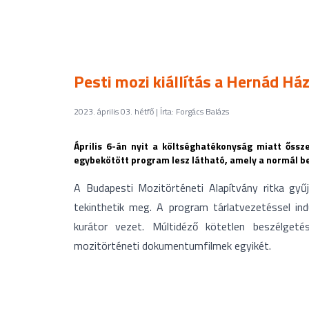
Pesti mozi kiállítás a Hernád Há
2023. április 03. hétfő | Írta: Forgács Balázs
Április 6-án nyit a költséghatékonyság miatt őssze
egybekötött program lesz látható, amely a normál bel
A Budapesti Mozitörténeti Alapítvány ritka g
tekinthetik meg. A program tárlatvezetéssel in
kurátor vezet. Múltidéző kötetlen beszélgeté
mozitörténeti dokumentumfilmek egyikét.