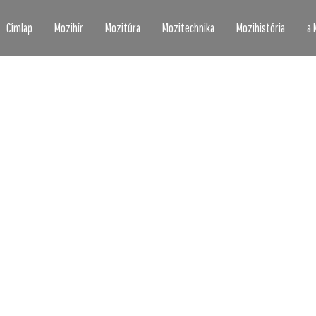
Címlap
Mozihír
Mozitúra
Mozitechnika
Mozihistória
a 
zi, ahogy még sosem l