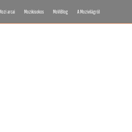
Mozi arcai
Mozikisokos
MoViBlog
A Mozivilágról
áttad