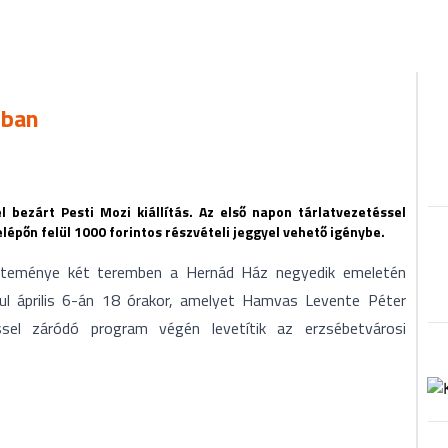
zban
l bezárt Pesti Mozi kiállítás. Az első napon tárlatvezetéssel
épőn felül 1000 forintos részvételi jeggyel vehető igénybe.
yűjteménye két teremben a Hernád Ház negyedik emeletén
dul április 6-án 18 órakor, amelyet Hamvas Levente Péter
ssel záródó program végén levetítik az erzsébetvárosi