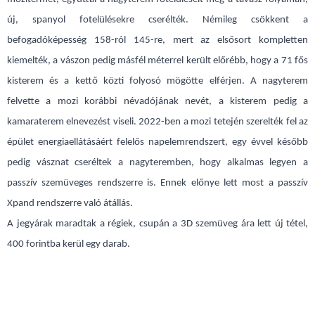
új, spanyol fotelülésekre cserélték. Némileg csökkent a
befogadóképesség 158-ról 145-re, mert az elsősort kompletten
kiemelték, a vászon pedig másfél méterrel került előrébb, hogy a 71 fős
kisterem és a kettő közti folyosó mögötte elférjen. A nagyterem
felvette a mozi korábbi névadójának nevét, a kisterem pedig a
kamaraterem elnevezést viseli. 2022-ben a mozi tetején szerelték fel az
épület energiaellátásáért felelős napelemrendszert, egy évvel később
pedig vásznat cseréltek a nagyteremben, hogy alkalmas legyen a
passzív szemüveges rendszerre is. Ennek előnye lett most a passzív
Xpand rendszerre való átállás.
A jegyárak maradtak a régiek, csupán a 3D szemüveg ára lett új tétel,
400 forintba kerül egy darab.