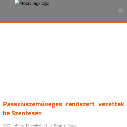
A mozi, ahogy még sosem
láttad
Passzívszemüveges rendszert vezettek
be Szentesen
2024. október 17. csütörtök | Írta: Forgács Balázs