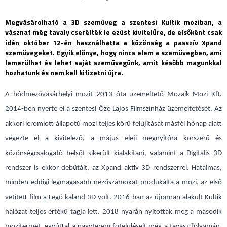
Megvásárolható a 3D szemüveg a szentesi Kultik moziban, a
vásznat még tavaly cserélték le ezüst kivitelűre, de elsőként csak
idén október 12-én használhatta a közönség a passzív Xpand
szemüvegeket. Egyik előnye, hogy nincs elem a szemüvegben, ami
lemerülhet és lehet saját szemüvegünk, amit később magunkkal
hozhatunk és nem kell kifizetni újra.
A hódmezővásárhelyi mozit 2013 óta üzemeltető Mozaik Mozi Kft.
2014-ben nyerte el a szentesi Őze Lajos Filmszínház üzemeltetését. Az
akkori leromlott állapotú mozi teljes körű felújítását másfél hónap alatt
végezte el a kivitelező, a május eleji megnyitóra korszerű és
közönségcsalogató belsőt sikerült kialakítani, valamint a Digitális 3D
rendszer is ekkor debütált, az Xpand aktív 3D rendszerrel. Hatalmas,
minden eddigi legmagasabb nézőszámokat produkálta a mozi, az első
vetített film a Legó kaland 3D volt. 2016-ban az újonnan alakult Kultik
hálózat teljes értékű tagja lett. 2018 nyarán nyitották meg a második
mozitermet, egyúttal a nagyterem fotelüléseit még a tavasz folyamán,