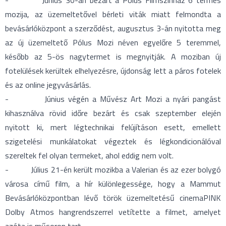
- Június 30-án bezárt a Pólus Filmszínház 6 termes
mozija, az üzemeltetővel bérleti viták miatt felmondta a
bevásárlóközpont a szerződést, augusztus 3-án nyitotta meg
az új üzemeltető Pólus Mozi néven egyelőre 5 teremmel,
később az 5-ös nagytermet is megnyitják. A moziban új
fotelülések kerültek elhelyezésre, újdonság lett a páros fotelek
és az online jegyvásárlás.
- Június végén a Művész Art Mozi a nyári pangást
kihasználva rövid időre bezárt és csak szeptember elején
nyitott ki, mert légtechnikai felújításon esett, emellett
szigetelési munkálatokat végeztek és légkondicionálóval
szereltek fel olyan termeket, ahol eddig nem volt.
- Július 21-én került mozikba a Valerian és az ezer bolygó
városa című film, a hír különlegessége, hogy a Mammut
Bevásárlóközpontban lévő török üzemeltetésű cinemaPINK
Dolby Atmos hangrendszerrel vetítette a filmet, amelyet