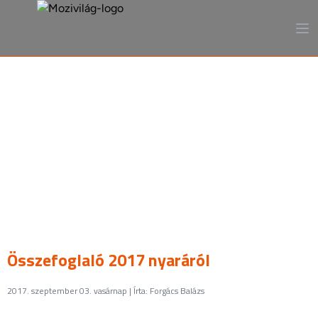
A mozi, ahogy még sosem
láttad
Összefoglaló 2017 nyaráról
2017. szeptember 03. vasárnap | Írta: Forgács Balázs