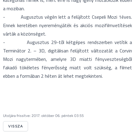
kategóriás filmek is, mert erre is nagy igény mutatkozik ebben
a moziban.
- Augusztus végén lett a felújított Csepeli Mozi 1éves.
Ennek keretében nyereményjáték és akciós mozifilmvetítések
várták a közönséget.
- Augusztus 29-től kétgépes rendszerben vetítik a
Terminátor 2. – 3D, digitálisan felújított változatát a Corvin
Mozi nagytermében, amelyre 3D miatti fényveszteségből
fakadó tökéletes fényerősség miatt volt szükség, a filmet
ebben a formában 2 héten át lehet megtekinteni.
Utoljára frissítve: 2017. október 06. péntek 03:55
VISSZA