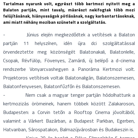
Tartalmas nyarunk volt, egyrészt több kertmozi nyitott meg a
Balaton partján, mint tavaly, másrészt nekifogtak több mozi
felújításának, hiányosságok pótlásának, nagy karbantartásoknak,
ami miatt néhány moziban szünetelt a szolgáltatás.
- Június elején megkezdődtek a vetítések a Balaton
partján 11 helyszínen, idén újra dci szolgáltatással
örvendeztette meg közönségét Balatonakali, Balatonlelle,
Csopak, Révfülöp, Fövenyes, Zamárdi, új belépő a d-cinema
rendszerbe Vonyarcvashegyen a Panoráma Kertmozi volt.
Projektoros vetítések voltak Balatonaligán, Balatonszemesen,
Balatonfenyvesen, Balatonfűzfőn és Balatonszemesen.
- Nem csak a magyar tenger partján hódolhattunk a
kertmozizás örömeinek, hanem többek között Zalakaroson,
Budapesten: a Corvin tetőn a Rooftop Cinema jóvoltából,
valamint a Várkert Bazárban, a Budapest Parkban, Egerben,
Hatvanban, Sárospatakon, Balmazújvárosban és Budakeszin is.