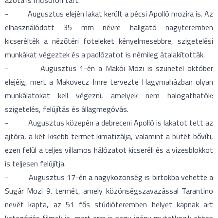
azóta is műsoron tart.
- Augusztus elején lakat került a pécsi Apolló mozira is. Az
elhasználódott 35 mm névre hallgató nagyteremben
kicserélték a nézőtéri foteleket kényelmesebbre, szigetelési
munkákat végeztek és a padlózatot is némileg átalakították.
- Augusztus 1-én a Makói Mozi is szünetel október
elejéig, mert a Makovecz Imre tervezte Hagymaházban olyan
munkálatokat kell végezni, amelyek nem halogathatók:
szigetelés, felújítás és állagmegóvás.
- Augusztus közepén a debreceni Apolló is lakatot tett az
ajtóra, a két kisebb termet kimatizálja, valamint a büfét bővíti,
ezen felül a teljes villamos hálózatot kicseréli és a vizesblokkot
is teljesen felújítja.
- Augusztus 17-én a nagyközönség is birtokba vehette a
Sugár Mozi 9. termét, amely közönségszavazással Tarantino
nevét kapta, az 51 fős stúdióteremben helyet kapnak art