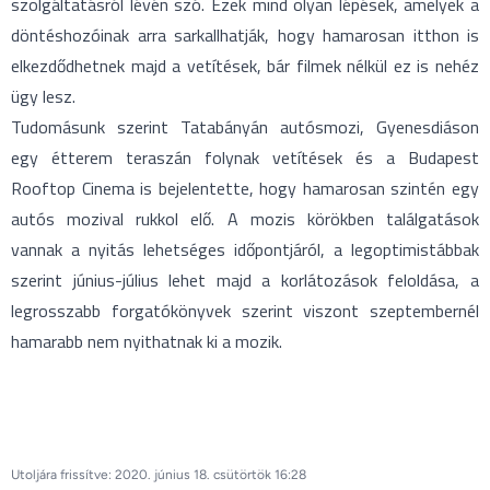
szolgáltatásról lévén szó. Ezek mind olyan lépések, amelyek a
döntéshozóinak arra sarkallhatják, hogy hamarosan itthon is
elkezdődhetnek majd a vetítések, bár filmek nélkül ez is nehéz
ügy lesz.
Tudomásunk szerint Tatabányán autósmozi, Gyenesdiáson
egy étterem teraszán folynak vetítések és a Budapest
Rooftop Cinema is bejelentette, hogy hamarosan szintén egy
autós mozival rukkol elő. A mozis körökben találgatások
vannak a nyitás lehetséges időpontjáról, a legoptimistábbak
szerint június-július lehet majd a korlátozások feloldása, a
legrosszabb forgatókönyvek szerint viszont szeptembernél
hamarabb nem nyithatnak ki a mozik.
Utoljára frissítve: 2020. június 18. csütörtök 16:28