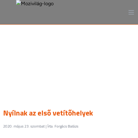
A mozi, ahogy még sosem
láttad
Nyílnak az első vetítőhelyek
2020. május 23. szombat | Írta: Forgács Balázs