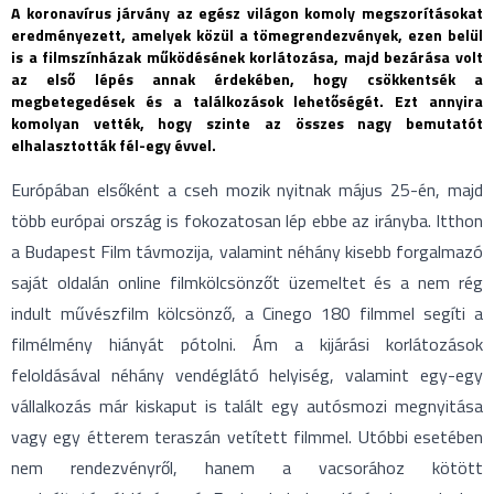
A koronavírus járvány az egész világon komoly megszorításokat
eredményezett, amelyek közül a tömegrendezvények, ezen belül
is a filmszínházak működésének korlátozása, majd bezárása volt
az első lépés annak érdekében, hogy csökkentsék a
megbetegedések és a találkozások lehetőségét. Ezt annyira
komolyan vették, hogy szinte az összes nagy bemutatót
elhalasztották fél-egy évvel.
Európában elsőként a cseh mozik nyitnak május 25-én, majd
több európai ország is fokozatosan lép ebbe az irányba. Itthon
a Budapest Film távmozija, valamint néhány kisebb forgalmazó
saját oldalán online filmkölcsönzőt üzemeltet és a nem rég
indult művészfilm kölcsönző, a Cinego 180 filmmel segíti a
filmélmény hiányát pótolni. Ám a kijárási korlátozások
feloldásával néhány vendéglátó helyiség, valamint egy-egy
vállalkozás már kiskaput is talált egy autósmozi megnyitása
vagy egy étterem teraszán vetített filmmel. Utóbbi esetében
nem rendezvényről, hanem a vacsorához kötött