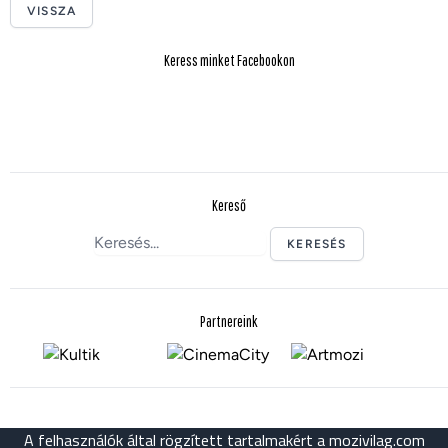
VISSZA
Keress minket Facebookon
Kereső
KERESÉS
Partnereink
A felhasználók által rögzített tartalmakért a mozivilag.com