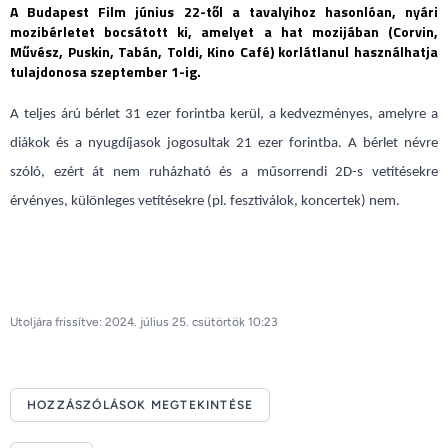
A Budapest Film június 22-től a tavalyihoz hasonlóan, nyári
mozibérletet bocsátott ki, amelyet a hat mozijában (Corvin,
Művész, Puskin, Tabán, Toldi, Kino Café) korlátlanul használhatja
tulajdonosa szeptember 1-ig.
A teljes árú bérlet 31 ezer forintba kerül, a kedvezményes, amelyre a
diákok és a nyugdíjasok jogosultak 21 ezer forintba. A bérlet névre
szóló, ezért át nem ruházható és a műsorrendi 2D-s vetítésekre
érvényes, különleges vetítésekre (pl. fesztiválok, koncertek) nem.
Utoljára frissítve: 2024. július 25. csütörtök 10:23
HOZZÁSZÓLÁSOK MEGTEKINTÉSE