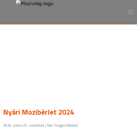
A mozi, ahogy még sosem
láttad
Nyári Mozibérlet 2024
2024. július 25. csütörtök | Írta: Forgács Balázs