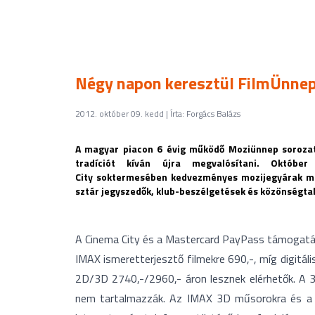
Négy napon keresztül FilmÜnnepe
2012. október 09. kedd | Írta: Forgács Balázs
A magyar piacon 6 évig működő Moziünnep sorozat
tradíciót kíván újra megvalósítani. Okt
City soktermesében kedvezményes mozijegyárak mell
sztár jegyszedők, klub-beszélgetések és közönségtal
A Cinema City és a Mastercard PayPass támogatás
IMAX ismeretterjesztő filmekre 690,-, míg digitá
2D/3D 2740,-/2960,- áron lesznek elérhetők. A 3
nem tartalmazzák. Az IMAX 3D műsorokra és a H