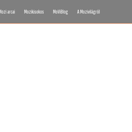
Mozi arcai
Mozikisokos
MoViBlog
A Mozivilágról
áttad