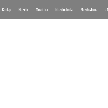
Címlap
Mozihír
Mozitúra
Mozitechnika
Mozihistória
a 
zi, ahogy még sosem l