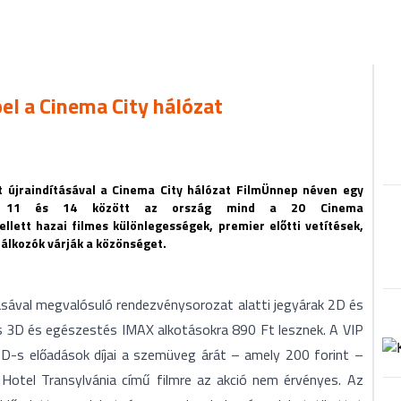
l a Cinema City hálózat
 újraindításával a Cinema City hálózat FilmÜnnep néven egy
óber 11 és 14 között az ország mind a 20 Cinema
ett hazai filmes különlegességek, premier előtti vetítések,
álkozók várják a közönséget.
ával megvalósuló rendezvénysorozat alatti jegyárak 2D és
lis 3D és egészestés IMAX alkotásokra 890 Ft lesznek. A VIP
D-s előadások díjai a szemüveg árát – amely 200 forint –
otel Transylvánia című filmre az akció nem érvényes. Az