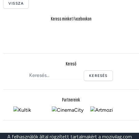
VISSZA
Keress minket Facebookon
Kereső
KERESÉS
Partnereink
A felhasználók által rögzített tartalmakért a mozivilag.com