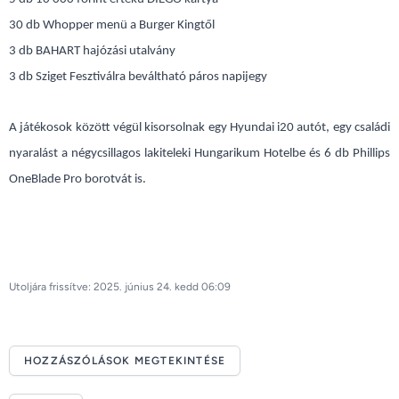
30 db Whopper menü a Burger Kingtől
3 db BAHART hajózási utalvány
3 db Sziget Fesztiválra beváltható páros napijegy
A játékosok között végül kisorsolnak egy Hyundai i20 autót, egy családi
nyaralást a négycsillagos lakiteleki Hungarikum Hotelbe és 6 db Phillips
OneBlade Pro borotvát is.
Utoljára frissítve: 2025. június 24. kedd 06:09
HOZZÁSZÓLÁSOK MEGTEKINTÉSE