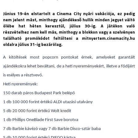
Június 19-én elstartolt a Cinema City nyári vakációja, ez pedig
nem jelent mást, minthogy ajándékeső hullik minden jegyet váltó
ölébe hat héten keresztül, július 30-ig. A játékon való
részvételhez nem kell más, minthogy a blokkon vagy a szelvényen
található promókódot feltölteni a mitnyertem.cinemacity.hu
oldalra július 31-ig bezárólag.
A kitöltések most popcorn pontokat érnek, amelyeket garantált
ajándékokra lehet beváltani, de a heti nyereményekért, illetve a fődíjért
is esélyes a résztvevő.
Heti nyeremények:
150 darab páros Budapest Park belépő
1 db 100 000 forint értékű ALDI utazási utalvány
5 db 20 000 forint értékű Wolt kredit
1 db Phillips OneBlade First Save borotva
7 db Barbie kávézó vagy 7 db Barbie Disco-sztár baba
5 db 10 000 forint értékű DIEGO kártya