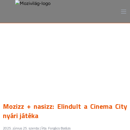
A mozi, ahogy még sosem
láttad
Mozizz + nasizz: Elindult a Cinema City
nyári játéka
2025. június 25. szerda | Írta: Forgács Balázs