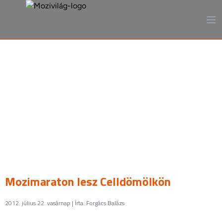
A mozi, ahogy még sosem
láttad
Mozimaraton lesz Celldömölkön
2012. július 22. vasárnap | Írta: Forgács Balázs