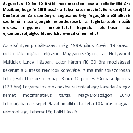
Augusztus 10-én 10 órától mozimaraton lesz a celldömölki Art
Moziban, hogy felállíthassák a folyamatos mozinézés rekordját a
Dunántúlon. Az eseményre augusztus 3-ig fogadják a vállalkozó
szellemű mozirajongók jelentkezését, a legkitartóbb nézők
örökös, ingyenes mozibérletet kapnak. Jelentkezni az
ujkemenesalja@celldomolk.hu
e-mail címen lehet.
Az első ilyen próbálkozást még 1999. július 25-én 19 órakor
indították útjára, először Magyarországon, a Hollywood
Multiplex Lurdy Házban, akkor három fiú 39 óra mozizással
bekerült a Guiness rekordok könyvébe. A ma már sokszorosan
túlteljesített csúcsot 5 nap, 3 óra, 10 perc és 54 másodperces
(123 óra) folyamatos mozinézési rekorddal egy kanadai és egy
német mozifanatikus tartja. Magyarországon 2010
februárjában a Csepel Plázában állította fel a 104 órás magyar
rekordot egy tehersofőr, Fölkl László.