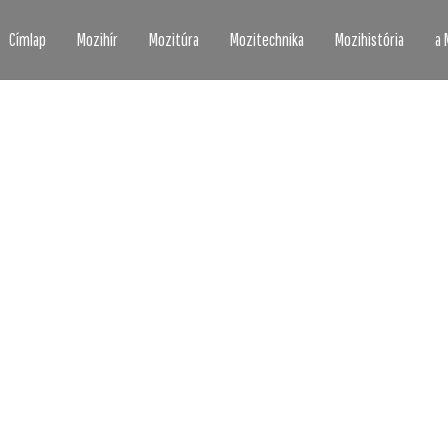
Címlap
Mozihír
Mozitúra
Mozitechnika
Mozihistória
a 
zi, ahogy még sosem l