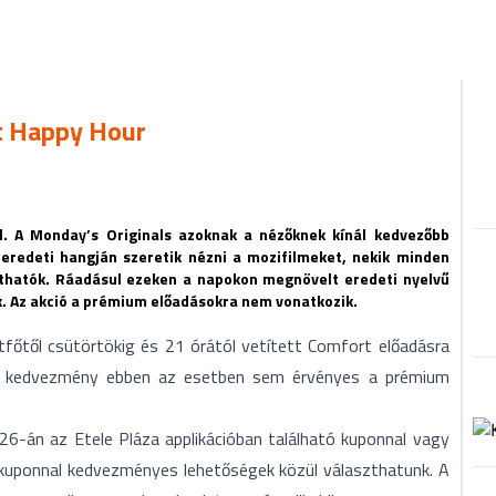
ht Happy Hour
ől. A Monday’s Originals azoknak a nézőknek kínál kedvezőbb
 eredeti hangján szeretik nézni a mozifilmeket, nekik minden
athatók. Ráadásul ezeken a napokon megnövelt eredeti nyelvű
nek. Az akció a prémium előadásokra nem vonatkozik.
őtől csütörtökig és 21 órától vetített Comfort előadásra
. A kedvezmény ebben az esetben sem érvényes a prémium
26-án az Etele Pláza applikációban található kuponnal vagy
kuponnal kedvezményes lehetőségek közül választhatunk. A