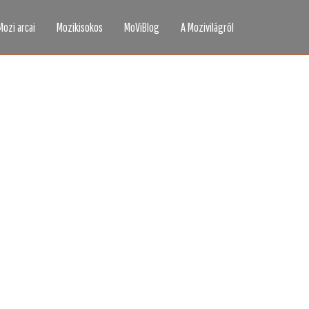
Mozi arcai
Mozikisokos
MoViBlog
A Mozivilágról
áttad