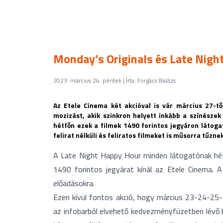
Monday’s Originals és Late Nig
2023. március 24. péntek | Írta: Forgács Balázs
Az Etele Cinema két akcióval is vár március 27-t
mozizást, akik szinkron helyett inkább a színészek
hétfőn ezek a filmek 1490 forintos jegyáron látog
felirat nélküli és feliratos filmeket is műsorra tűz
A Late Night Happy Hour minden látogatónak hétf
1490 forintos jegyárat kínál az Etele Cinema
előadásokra.
Ezen kívül fontos akció, hogy március 23-24-25-
az infobarból elvehető kedvezményfüzetben lévő 