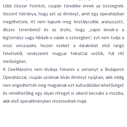
több tízezer forintot, csupán töredéke ennek az összegnek.
Viszont hátránya, hogy azt az élményt, amit egy operaházban
megélhetünk, itt nem kapunk meg: kristálycsillár, aranyozott,
díszes terembelső és az érzés, hogy „vajon leesik-e a
légtornász vagy hibázik-e valaki a szövegben”, ezt nem tudja a
mozi visszaadni, hiszen ezeket a darabokat első rangú
felvételről, rendszerint magyar felirattal vetítik, full HD
minőségben.
A CineMaestro nem kívánja felvenni a versenyt a Budapesti
Operaházzal, csupán azoknak kíván élményt nyújtani, akik eddig
nem engedhették meg maguknak ezt kulturálódási lehetőséget
és remélhetőleg egy olyan réteget is sikerül becsalni a moziba,
akik első operaélményben részesednek majd.