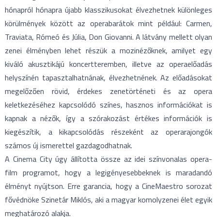
hónapról hónapra újabb klasszikusokat élvezhetnek különleges
körülmények között az operabarátok mint például: Carmen,
Traviata, Rómeó és Júlia, Don Giovanni. A látvány mellett olyan
zenei élményben lehet részük a mozinézőknek, amilyet egy
kiváló akusztikájú koncertteremben, illetve az operaelőadás
helyszínén tapasztalhatnának, élvezhetnének. Az előadásokat
megelőzően rövid, érdekes zenetörténeti és az opera
keletkezéséhez kapcsolódó színes, hasznos információkat is
kapnak a nézők, így a szórakozást értékes információk is
kiegészítik, a kikapcsolódás részeként az operarajongók
számos új ismerettel gazdagodhatnak.
A Cinema City úgy állította össze az idei színvonalas opera-
film programot, hogy a legigényesebbeknek is maradandó
élményt nyújtson. Erre garancia, hogy a CineMaestro sorozat
fővédnöke Szinetár Miklós, aki a magyar komolyzenei élet egyik
meghatározó alakja.