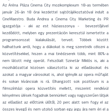
Az Aréna Pláza Cinema City mozikomplexum 18-as termében
január 26-án 18 órai kezdettel sajtótájékoztatóval indult a
CineMaestro. Buda Andrea a Cinema City Marketing és PR
igazgatója - aki az est háziasszonya - bevezetőjével
kezdődött, melyben egy prezentáción keresztül ismertette a
programsorozat kialakulását, terveit. Többek között
hallhattunk arról, hogy a diákokat is meg szeretnék célozni a
közvetítésekkel, hiszen a mai tinédzserek több, mint 80%-a
nem látott még operát. Felszólalt Szinetár Miklós is, aki a
mozihálózattal közösen választotta ki az előadásokat és
azokat a magyar városokat is, ahol igénylik az opera műfaját
és sokan kíváncsiak is rá. Elhangzott sok pozitívum is a
filmszínházi opera közvetítés mellett, miszerint rendkívül
kényelmes ülések fogadnak bennünket vagy nagyszerűen látjuk
az előadást az előttünk ülőtől, 20 perc alatt sem fogy el az
összes levegő és nem utolsó sorban egy jegy ára nem éri el a