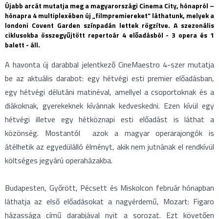
Újabb arcát mutatja meg a magyarországi Cinema City, hónapról –
hónapra 4 multiplexében új „filmpremiereket” láthatunk, melyek a
londoni Covent Garden színpadán lettek rögzítve. A szezonális
ciklusokba összegyűjtött repertoár 4 előadásból - 3 opera és 1
balett - áll.
A havonta új darabbal jelentkező CineMaestro 4-szer mutatja
be az aktuális darabot: egy hétvégi esti premier előadásban,
egy hétvégi délutáni matinéval, amellyel a csoportoknak és a
diákoknak, gyerekeknek kívánnak kedveskedni. Ezen kívül egy
hétvégi illetve egy hétköznapi esti előadást is láthat a
közönség. Mostantól azok a magyar operarajongók is
átélhetik az egyedülálló élményt, akik nem jutnának el rendkívül
költséges jegyárú operaházakba.
Budapesten, Győrött, Pécsett és Miskolcon február hónapban
láthatja az első előadásokat a nagyérdemű, Mozart: Figaro
házassága című darabjával nyit a sorozat. Ezt követően