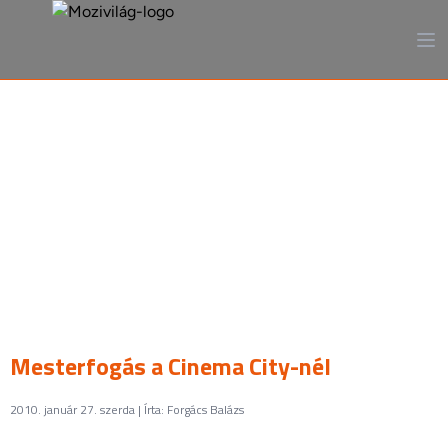
A mozi, ahogy még sosem
láttad
Mesterfogás a Cinema City-nél
2010. január 27. szerda | Írta: Forgács Balázs