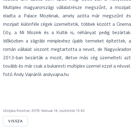
Multiplex magyarországi vállalatrésze megszűnt, a mozijait
eladta a Palace Moziknak, amely azóta már megszűnt és
mozijait különféle cégek üzemeltetik, többek között a Cinema
City, a Mi Mozink és a Kultik is, néhányat pedig bezártak.
Időközben a zágrábi miniplexhez újabb termeket építettek, a
román vállalat viszont megtartotta a nevet, de Nagyváradon
2013-ban bezárták a mozit, illetve más cég üzemelteti azt
tovább és már csak a bukaresti multiplex üzemel ezzel a névvel.
fotó Andy Vajnáról: andyvajna.hu
Utoljára frissítve: 2019. február 14. csütörtök 13:43
VISSZA