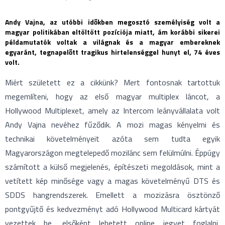
Andy Vajna, az utóbbi időkben megosztó személyiség volt a
magyar politikában eltöltött pozíciója miatt, ám korábbi sikerei
példamutatók voltak a világnak és a magyar embereknek
egyaránt, tegnapelőtt tragikus hirtelenséggel hunyt el, 74 éves
volt.
Miért született ez a cikkünk? Mert fontosnak tartottuk
megemlíteni, hogy az első magyar multiplex láncot, a
Hollywood Multiplexet, amely az Intercom leányvállalata volt
Andy Vajna nevéhez fűződik. A mozi magas kényelmi és
technikai követelményeit azóta sem tudta egyik
Magyarországon megtelepedő mozilánc sem felülmúlni. Éppúgy
számított a külső megjelenés, építészeti megoldások, mint a
vetített kép minősége vagy a magas követelményű DTS és
SDDS hangrendszerek. Emellett a mozizásra ösztönző
pontgyűjtő és kedvezményt adó Hollywood Multicard kártyát
vezettek be, elsőként lehetett online jegyet foglalni,