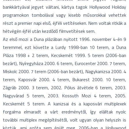
bankkártyával jegyet váltani, kártya tagok Hollywood Holiday
programokon tombolával vagy kisebb műsorokkal vehettek
részt a premier napi első, éjféli vetítéseken. Nem voltak ritkák a
hétvégén éjfél után kezdődő filmvetítések sem.
Az első mozi a Duna plázában nyitott 1996. november 4-én 9
teremmel, ezt követte a Lurdy 1998-ban 10 terem, a Duna
Pláza 1998 + 2 terem, Kecskemét 1999. 5 terem (2006-ban
bezárt), Nyíregyháza 2000. 6 terem, Eurocenter 2000. 7 terem,
Miskolc 2000. 7 terem (2006-ban bezárt), Nagykanizsa 2000. 4
terem, Kaposvár 2000. 4 terem, Bukarest 2000. 10 terem,
Zágráb 2000. 3 terem, 2002. Pólus átvétele 6 terem, 2003.
Nagyvárad 5 terem, 2003. Kossuth Mozi 4 terem, 2005.
Kecskemét 5 terem. A kanizsai és a kaposvári multiplexek
forgalma elmaradt a várt eredménytől, így elálltak nyolc
további multiplex megépítésétől, volt ugyan olyan helyszín is
köztük, ami azóta sem épült meg. 2006-ban a Hollywood