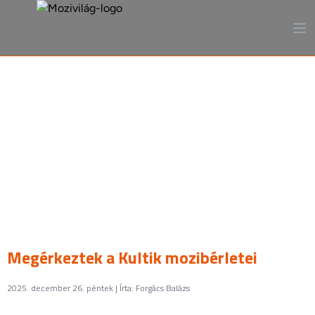
A mozi, ahogy még sosem
láttad
Megérkeztek a Kultik mozibérletei
2025. december 26. péntek | Írta: Forgács Balázs