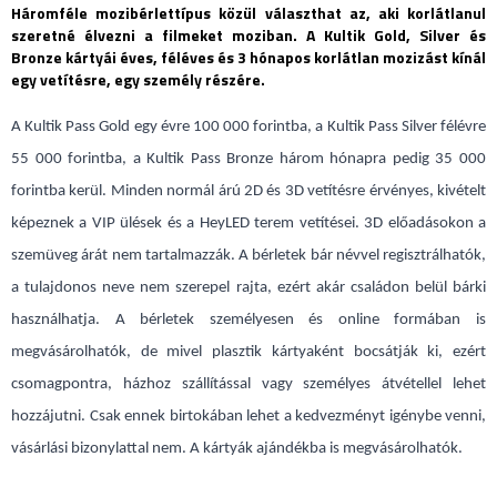
Háromféle mozibérlettípus közül választhat az, aki korlátlanul
szeretné élvezni a filmeket moziban. A Kultik Gold, Silver és
Bronze kártyái éves, féléves és 3 hónapos korlátlan mozizást kínál
egy vetítésre, egy személy részére.
A Kultik Pass Gold egy évre 100 000 forintba, a Kultik Pass Silver félévre
55 000 forintba, a Kultik Pass Bronze három hónapra pedig 35 000
forintba kerül. Minden normál árú 2D és 3D vetítésre érvényes, kivételt
képeznek a VIP ülések és a HeyLED terem vetítései. 3D előadásokon a
szemüveg árát nem tartalmazzák. A bérletek bár névvel regisztrálhatók,
a tulajdonos neve nem szerepel rajta, ezért akár családon belül bárki
használhatja. A bérletek személyesen és online formában is
megvásárolhatók, de mivel plasztik kártyaként bocsátják ki, ezért
csomagpontra, házhoz szállítással vagy személyes átvétellel lehet
hozzájutni. Csak ennek birtokában lehet a kedvezményt igénybe venni,
vásárlási bizonylattal nem. A kártyák ajándékba is megvásárolhatók.