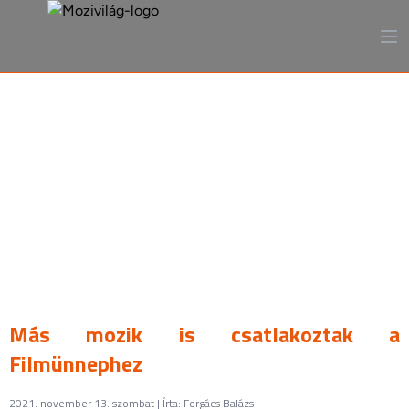
A mozi, ahogy még sosem
láttad
Más mozik is csatlakoztak a
Filmünnephez
2021. november 13. szombat | Írta: Forgács Balázs