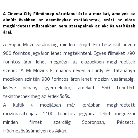
A Cinema City Filmünnep váratlanul érte a mozikat, amelyek az
elmúlt években az eseményhez csatlakoztak, ezért az előre
meghirdetett műsorukban nem szerepelnek az akciós vetítések
árai.
A Sugár Mozi vasárnapig minden filmjét Filmfesztivál néven
900 forintos jegyáron lehet megtekinteni. Egyes filmeket 790
forintos áron lehet megnézni az előzőekben meghirdettek
szerint. A Mi Mozink Filmnapok néven a Lurdy és Tatabánya
mozikban szintén 900 forintos áron lehet mozizni vasárnapig,
kivéve néhány gyermekfilm, amelyet 850 forintért
tekinthetnek meg az érdeklődők.
A Kultik 4 mozijában már korábban meghirdetett
mozimaratonjára 1100 forintos jegyárral lehet megnézni
minden filmet szerdáig Sopronban, Pécsett,
Hódmezővásárhelyen és Ajkán.