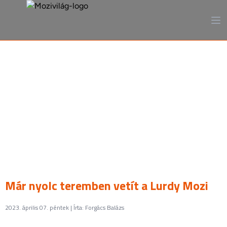
A mozi, ahogy még sosem
láttad
Már nyolc teremben vetít a Lurdy Mozi
2023. április 07. péntek | Írta: Forgács Balázs