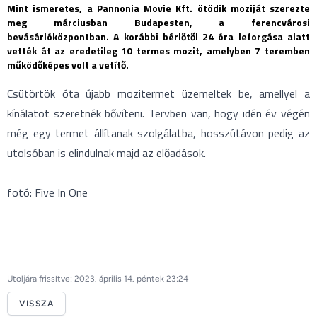
Mint ismeretes, a Pannonia Movie Kft. ötödik moziját szerezte
meg márciusban Budapesten, a ferencvárosi
bevásárlóközpontban. A korábbi bérlőtől 24 óra leforgása alatt
vették át az eredetileg 10 termes mozit, amelyben 7 teremben
működőképes volt a vetítő.
Csütörtök óta újabb mozitermet üzemeltek be, amellyel a
kínálatot szeretnék bővíteni. Tervben van, hogy idén év végén
még egy termet állítanak szolgálatba, hosszútávon pedig az
utolsóban is elindulnak majd az előadások.
fotó: Five In One
Utoljára frissítve: 2023. április 14. péntek 23:24
VISSZA