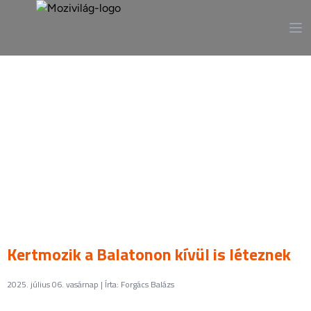
A mozi, ahogy még sosem
láttad
Kertmozik a Balatonon kívül is léteznek
2025. július 06. vasárnap | Írta: Forgács Balázs