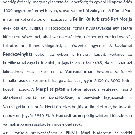
vendéglátóhely, megannyi sportolási lehetőség és egyéni kikapcsolódás
1300 négyzetméternyi helyen, szóval van miből válogatni. A Római Part
is vár minket csillagos éji mozizással, a
Fellini Kulturbisztró Part Mozija
évek óta egy kultikus kikapcsolódási forma nyugágyakkal egy stégre
kifeszített vászonnal, ahol szerda esténként nézhetünk eredeti nyelvű,
feliratos art filmes válogatást, a részvétel ingyenes. A
Csokonai
Rendezvényház
ebben az évben is kinyitja kapuit, kertmozihoz
kultfilmes válogatás is dukál, a jegyár 2000 forint/fő, de 15. kerületi
lakosoknak csak 1500 Ft. A
Városmajorban
havonta vetítenek
filmalkotásokat kertmozis hangulatban, a jegyár 2800 és 3000 forint
között mozog. A
Margit-szigeten
is folyamatosak a vetítések, napi 3
előadással várják az érdeklődőket, a vetítések ingyenesek. A
Városligetben
is óriás kivetítőn élvezhetjük a filmeket meghatározott
napokon, jegyár 3990 Ft. A
Hunyadi téren
pedig szintén időszakosan
vannak ingyenes szabadtéri mozielőadások.
Az UPStúdió szervezésében a
PikNik Mozi
budapesti és vidéki