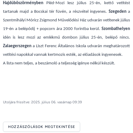
Hajdúböszörményben
Pléd-Mozi lesz július 25-én, kettő vetítést
tartanak majd a Bocskai tér füvén, a részvétel ingyenes.
Szegeden
a
Szentmihályi Móricz Zsigmond Művelődési Ház udvarán vetítenek július
19-én a belépődíj + popcorn ára 2000 forintba kerül.
Szombathelyen
idén is lesz mozi az emlékmű dombon július 25-én, belépő nincs.
Zalaegerszegen
a Liszt Ferenc Általános Iskola udvarán meghatározott
vetítési napokkal vannak kertmozis esték, az előadások ingyenesek.
A lista nem teljes, a beszámoló a teljesség igénye nélkül készült.
Utoljára frissítve: 2025. július 06. vasárnap 09:39
HOZZÁSZÓLÁSOK MEGTEKINTÉSE