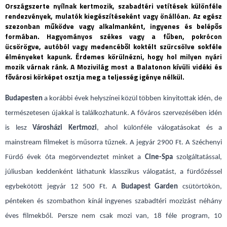
Országszerte nyílnak kertmozik, szabadtéri vetítések különféle
rendezvények, mulatók kiegészítéseként vagy önállóan. Az egész
szezonban működve vagy alkalmanként, ingyenes és belépős
formában. Hagyományos székes vagy a fűben, pokrócon
ücsörögve, autóból vagy medencéből koktélt szürcsölve sokféle
élményeket kapunk. Érdemes körülnézni, hogy hol milyen nyári
mozik várnak ránk. A Mozivilág most a Balatonon kívüli vidéki és
fővárosi körképet osztja meg a teljesség igénye nélkül.
Budapesten
a korábbi évek helyszínei közül többen kinyitottak idén, de
természetesen újakkal is találkozhatunk. A főváros szervezésében idén
is lesz
Városházi Kertmozi
, ahol különféle válogatásokat és a
mainstream filmeket is műsorra tűznek. A jegyár 2900 Ft. A Széchenyi
Fürdő évek óta megörvendeztet minket a
Cine-Spa
szolgáltatással,
júliusban keddenként láthatunk klasszikus válogatást, a fürdőzéssel
egybekötött jegyár 12 500 Ft. A
Budapest Garden
csütörtökön,
pénteken és szombathon kínál ingyenes szabadtéri mozizást néhány
éves filmekből. Persze nem csak mozi van, 18 féle program, 10