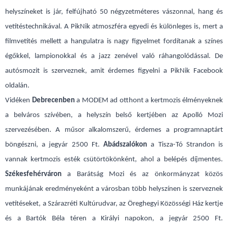
helyszíneket is jár, felfújható 50 négyzetméteres vászonnal, hang és
vetítéstechnikával. A PikNik atmoszféra egyedi és különleges is, mert a
filmvetítés mellett a hangulatra is nagy figyelmet fordítanak a színes
égőkkel, lampionokkal és a jazz zenével való ráhangolódással. De
autósmozit is szerveznek, amit érdemes figyelni a PikNik Facebook
oldalán.
Vidéken
Debrecenben
a MODEM ad otthont a kertmozis élményeknek
a belváros szívében, a helyszín belső kertjében az Apolló Mozi
szervezésében. A műsor alkalomszerű, érdemes a programnaptárt
böngészni, a jegyár 2500 Ft.
Abádszalókon
a Tisza-Tó Strandon is
vannak kertmozis esték csütörtökönként, ahol a belépés díjmentes.
Székesfehérváron
a Barátság Mozi és az önkormányzat közös
munkájának eredményeként a városban több helyszínen is szerveznek
vetítéseket, a Szárazréti Kultúrudvar, az Öreghegyi Közösségi Ház kertje
és a Bartók Béla téren a Királyi napokon, a jegyár 2500 Ft.