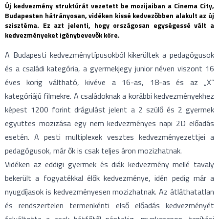
Új kedvezmény struktúrát vezetett be mozijaiban a Cinema City,
Budapesten hátrányosan, vidéken kissé kedvezőbben alakult az új
szisztéma. Ez azt jelenti, hogy országosan egységessé vált a
kedvezményeket igénybevevők köre.
A Budapesti kedvezménytípusokból kikerültek a pedagógusok
és a családi kategória, a gyermekjegy junior néven viszont 16
éves korig váltható, kivéve a 16-as, 18-as és az „X”
kategóriájú filmekre. A családoknak a korábbi kedvezményekhez
képest 1200 forint drágulást jelent a 2 szülő és 2 gyermek
együttes mozizása egy nem kedvezményes napi 2D előadás
esetén. A pesti multiplexek vesztes kedvezményezettjei a
pedagógusok, már ők is csak teljes áron mozizhatnak.
Vidéken az eddigi gyermek és diák kedvezmény mellé tavaly
bekerült a fogyatékkal élők kedvezménye, idén pedig már a
nyugdíjasok is kedvezményesen mozizhatnak. Az átláthatatlan
és rendszertelen termenkénti első előadás kedvezményét