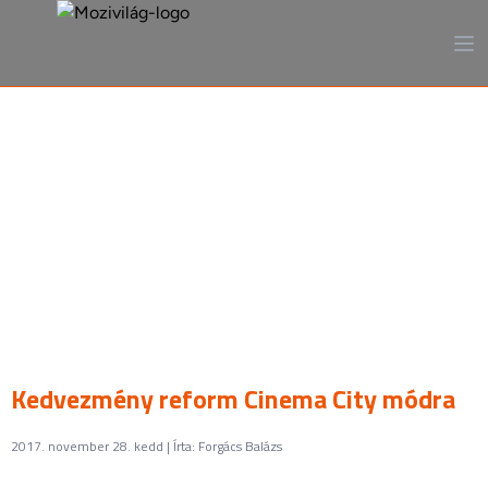
A mozi, ahogy még sosem
láttad
Kedvezmény reform Cinema City módra
2017. november 28. kedd | Írta: Forgács Balázs