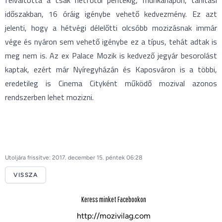
felváltotta a csak hétfőtől péntekig, munkanapon, tanítási
időszakban, 16 óráig igénybe vehető kedvezmény. Ez azt
jelenti, hogy a hétvégi délelőtti olcsóbb mozizásnak immár
vége és nyáron sem vehető igénybe ez a típus, tehát adtak is
meg nem is. Az ex Palace Mozik is kedvező jegyár besorolást
kaptak, ezért már Nyíregyházán és Kaposváron is a többi,
eredetileg is Cinema Cityként működő mozival azonos
rendszerben lehet mozizni.
Utoljára frissítve: 2017. december 15. péntek 06:28
VISSZA
Keress minket Facebookon
http://mozivilag.com