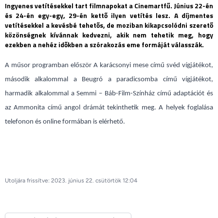
Ingyenes vetítésekkel tart filmnapokat a Cinemartfű. Június 22-én
és 24-én egy-egy, 29-én kettő ilyen vetítés lesz. A díjmentes
vetítésekkel a kevésbé tehetős, de moziban kikapcsolódni szerető
közönségnek kívánnak kedvezni, akik nem tehetik meg, hogy
ezekben a nehéz időkben a szórakozás eme formáját válasszák.
A műsor programban először A karácsonyi mese című svéd vígjátékot,
második alkalommal a Beugró a paradicsomba című vígjátékot,
harmadik alkalommal a Semmi – Báb-Film-Színház című adaptációt és
az Ammonita című angol drámát tekinthetik meg. A helyek foglalása
telefonon és online formában is elérhető.
Utoljára frissítve: 2023. június 22. csütörtök 12:04