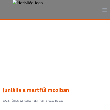
A mozi, ahogy még sosem
láttad
Juniális a martfűi moziban
2023. június 22. csütörtök | Írta: Forgács Balázs