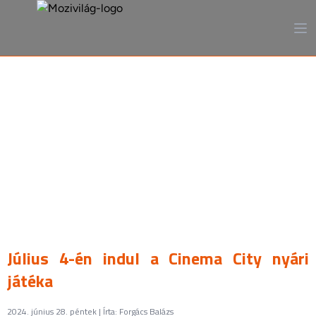
A mozi, ahogy még sosem
láttad
Július 4-én indul a Cinema City nyári
játéka
2024. június 28. péntek | Írta: Forgács Balázs