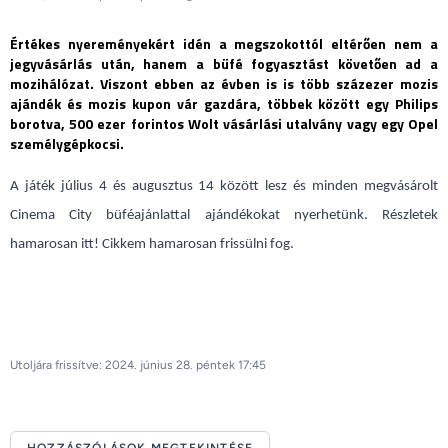
Értékes nyereményekért idén a megszokottól eltérően nem a
jegyvásárlás után, hanem a büfé fogyasztást követően ad a
mozihálózat. Viszont ebben az évben is is több százezer mozis
ajándék és mozis kupon vár gazdára, többek között egy Philips
borotva, 500 ezer forintos Wolt vásárlási utalvány vagy egy Opel
személygépkocsi.
A játék július 4 és augusztus 14 között lesz és minden megvásárolt
Cinema City büféajánlattal ajándékokat nyerhetünk. Részletek
hamarosan
itt
! Cikkem hamarosan frissülni fog.
Utoljára frissítve: 2024. június 28. péntek 17:45