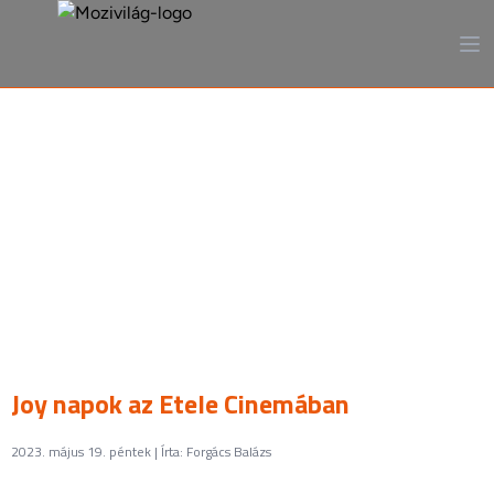
A mozi, ahogy még sosem
láttad
Joy napok az Etele Cinemában
2023. május 19. péntek | Írta: Forgács Balázs