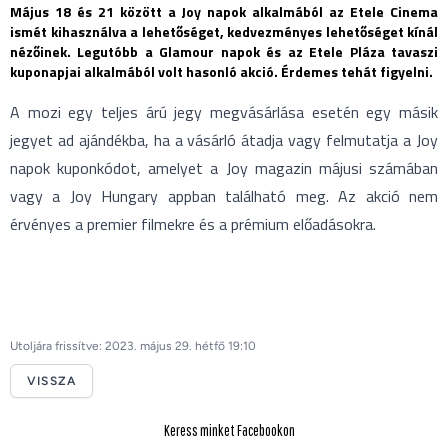
Május 18 és 21 között a Joy napok alkalmából az Etele Cinema
ismét kihasználva a lehetőséget, kedvezményes lehetőséget kínál
nézőinek. Legutóbb a Glamour napok és az Etele Pláza tavaszi
kuponapjai alkalmából volt hasonló akció. Érdemes tehát figyelni.
A mozi egy teljes árú jegy megvásárlása esetén egy másik
jegyet ad ajándékba, ha a vásárló átadja vagy felmutatja a Joy
napok kuponkódot, amelyet a Joy magazin májusi számában
vagy a Joy Hungary appban található meg. Az akció nem
érvényes a premier filmekre és a prémium előadásokra.
Utoljára frissítve: 2023. május 29. hétfő 19:10
VISSZA
Keress minket Facebookon