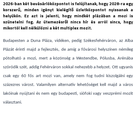
2026-ban két bevásárlóközpontot is felújítanak, hogy 2028-ra egy
korszerű, minden igényt kielégítő üzletközpontot nyissanak a
helyükön. Ez azt is jelenti, hogy mindkét plázában a mozi is
szünetelni fog. Az ütemezésről nincs hír és arról sincs, hogy
mikortól kell nélkülözni a két multiplex mozit.
Budapesten a Duna Pláza, vidéken, pedig Székesfehérváron, az Alba
Plázát érinti majd a fejlesztés, de amíg a fővárosi helyszínen némileg
pótolható a mozi, mert a közönség a Westendbe, Pólusba, Arénába
szóródik szét, addig Fehérváron sokkal nehezebb a helyzet. Ott ugyanis
csak egy 60 fős art mozi van, amely nem fog tudni kiszolgálni egy
százezres várost. Valamilyen alternatív lehetőséget kell majd a város
lakóinak nyújtani és nem egy budapesti, siófoki vagy veszprémi mozit
választani.