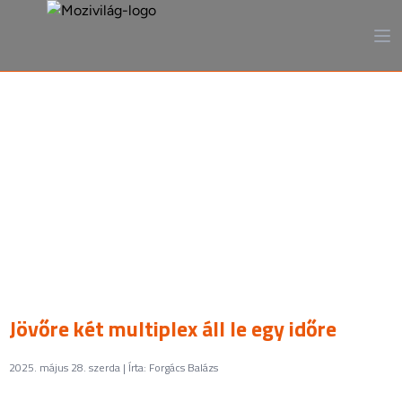
A mozi, ahogy még sosem
láttad
Jövőre két multiplex áll le egy időre
2025. május 28. szerda | Írta: Forgács Balázs