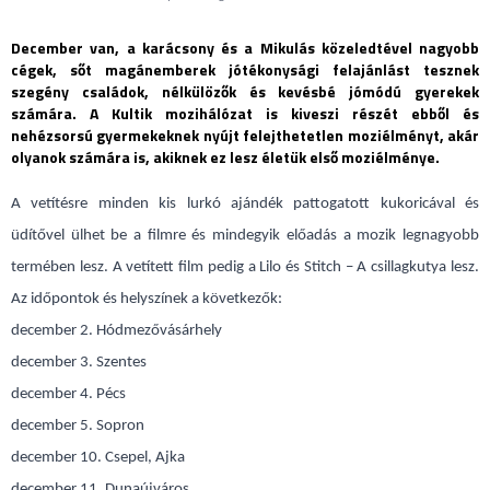
December van, a karácsony és a Mikulás közeledtével nagyobb
cégek, sőt magánemberek jótékonysági felajánlást tesznek
szegény családok, nélkülözők és kevésbé jómódú gyerekek
számára. A Kultik mozihálózat is kiveszi részét ebből és
nehézsorsú gyermekeknek nyújt felejthetetlen moziélményt, akár
olyanok számára is, akiknek ez lesz életük első moziélménye.
A vetítésre minden kis lurkó ajándék pattogatott kukoricával és
üdítővel ülhet be a filmre és mindegyik előadás a mozik legnagyobb
termében lesz. A vetített film pedig a Lilo és Stitch – A csillagkutya lesz.
Az időpontok és helyszínek a következők:
december 2. Hódmezővásárhely
december 3. Szentes
december 4. Pécs
december 5. Sopron
december 10. Csepel, Ajka
december 11. Dunaújváros