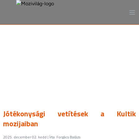
A mozi, ahogy még sosem
láttad
Jótékonysági vetítések a Kultik
mozijaiban
2025. december 02. kedd | Írta: Forgács Balázs