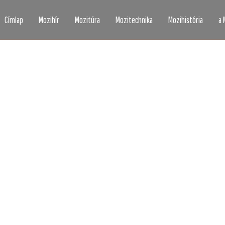
Címlap
Mozihír
Mozitúra
Mozitechnika
Mozihistória
a 
zi, ahogy még sosem l