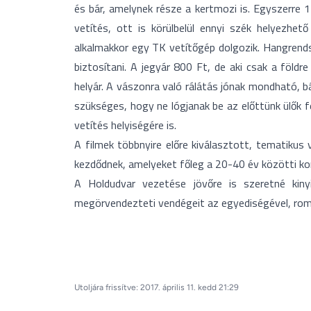
és bár, amelynek része a kertmozi is. Egyszerre
vetítés, ott is körülbelül ennyi szék helyezhet
alkalmakkor egy TK vetítőgép dolgozik. Hangrend
biztosítani. A jegyár 800 Ft, de aki csak a földr
helyár. A vászonra való rálátás jónak mondható, b
szükséges, hogy ne lógjanak be az előttünk ülők f
vetítés helyiségére is.
A filmek többnyire előre kiválasztott, tematikus
kezdődnek, amelyeket főleg a 20-40 év közötti kor
A Holdudvar vezetése jövőre is szeretné kinyi
megörvendezteti vendégeit az egyediségével, roma
Utoljára frissítve: 2017. április 11. kedd 21:29