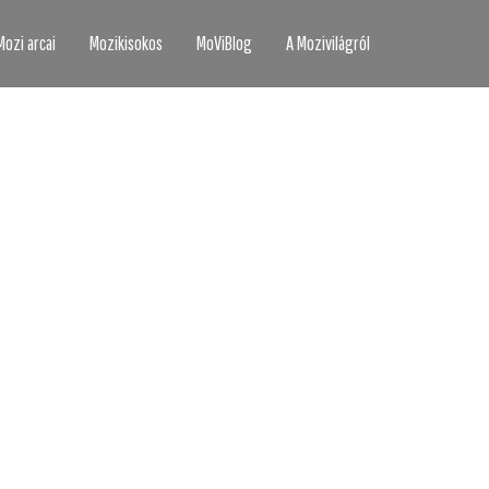
Mozi arcai
Mozikisokos
MoViBlog
A Mozivilágról
áttad