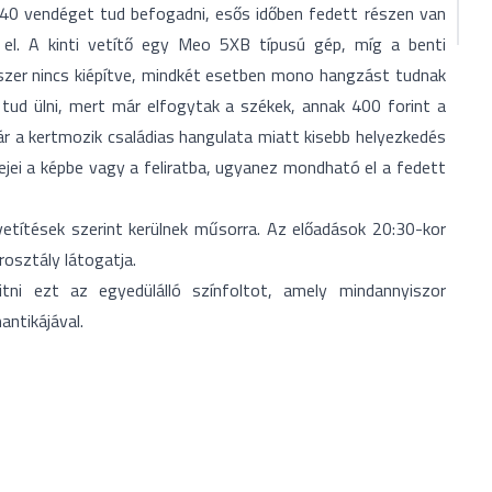
 140 vendéget tud befogadni, esős időben fedett részen van
ő el. A kinti vetítő egy Meo 5XB típusú gép, míg a benti
szer nincs kiépítve, mindkét esetben mono hangzást tudnak
e tud ülni, mert már elfogytak a székek, annak 400 forint a
ár a kertmozik családias hangulata miatt kisebb helyezkedés
ejei a képbe vagy a feliratba, ugyanez mondható el a fedett
 vetítések szerint kerülnek műsorra. Az előadások 20:30-kor
osztály látogatja.
tni ezt az egyedülálló színfoltot, amely mindannyiszor
ntikájával.