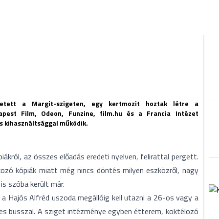
letett a Margit-szigeten, egy kertmozit hoztak létre a
apest Film, Odeon, Funzine, film.hu és a Francia Intézet
s kihasználtsággal működik.
ról, az összes előadás eredeti nyelven, felirattal pergett.
kozó kópiák miatt még nincs döntés milyen eszközről, nagy
 is szóba került már.
, a Hajós Alfréd uszoda megállóig kell utazni a 26-os vagy a
es busszal. A sziget intézménye egyben étterem, koktélozó