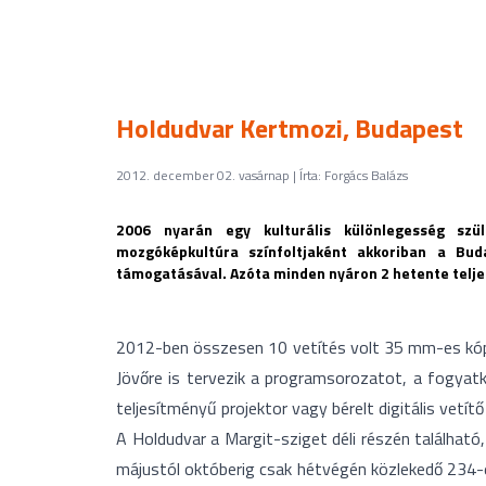
Holdudvar Kertmozi, Budapest
2012. december 02. vasárnap | Írta: Forgács Balázs
2006 nyarán egy kulturális különlegesség szü
mozgóképkultúra színfoltjaként akkoriban a Bud
támogatásával. Azóta minden nyáron 2 hetente telje
2012-ben összesen 10 vetítés volt 35 mm-es kópiák
Jövőre is tervezik a programsorozatot, a fogyat
teljesítményű projektor vagy bérelt digitális vetítő
A Holdudvar a Margit-sziget déli részén található
májustól októberig csak hétvégén közlekedő 234-