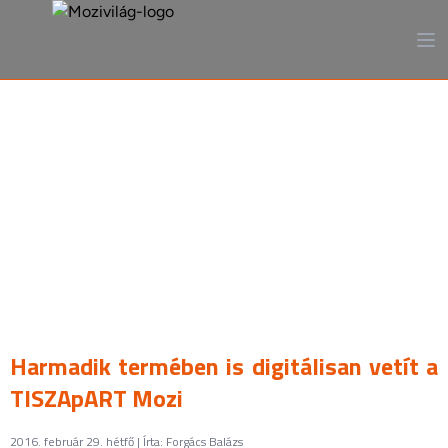
A mozi, ahogy még sosem
láttad
Harmadik termében is digitálisan vetít a
TISZApART Mozi
2016. február 29. hétfő | Írta: Forgács Balázs