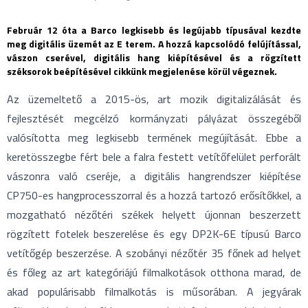
Február 12 óta a Barco legkisebb és legújabb típusával kezdte
meg digitális üzemét az E terem. A hozzá kapcsolódó felújítással,
vászon cserével, digitális hang kiépítésével és a rögzített
széksorok beépítésével cikkünk megjelenése körül végeznek.
Az üzemeltető a 2015-ös, art mozik digitalizálását és
fejlesztését megcélzó kormányzati pályázat összegéből
valósította meg legkisebb termének megújítását. Ebbe a
keretösszegbe fért bele a falra festett vetítőfelület perforált
vászonra való cseréje, a digitális hangrendszer kiépítése
CP750-es hangprocesszorral és a hozzá tartozó erősítőkkel, a
mozgatható nézőtéri székek helyett újonnan beszerzett
rögzített fotelek beszerelése és egy DP2K-6E típusú Barco
vetítőgép beszerzése. A szobányi nézőtér 35 főnek ad helyet
és főleg az art kategóriájú filmalkotások otthona marad, de
akad populárisabb filmalkotás is műsorában. A jegyárak