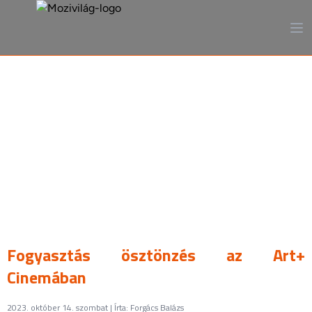
A mozi, ahogy még sosem
láttad
Fogyasztás ösztönzés az Art+
Cinemában
2023. október 14. szombat | Írta: Forgács Balázs