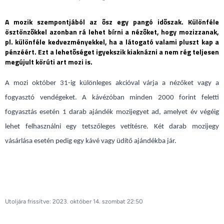
A mozik szempontjából az ősz egy pangó időszak. Különféle
ösztönzőkkel azonban rá lehet bírni a nézőket, hogy mozizzanak,
pl. különféle kedvezményekkel, ha a látogató valami pluszt kap a
pénzéért. Ezt a lehetőséget igyekszik kiaknázni a nem rég teljesen
megújult körúti art mozi is.
A mozi október 31-ig különleges akcióval várja a nézőket vagy a
fogyasztó vendégeket. A kávézóban minden 2000 forint feletti
fogyasztás esetén 1 darab ajándék mozijegyet ad, amelyet év végéig
lehet felhasználni egy tetszőleges vetítésre. Két darab mozijegy
vásárlása esetén pedig egy kávé vagy üdítő ajándékba jár.
Utoljára frissítve: 2023. október 14. szombat 22:50