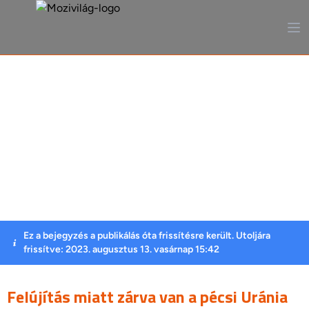
A mozi, ahogy még sosem
láttad
Ez a bejegyzés a publikálás óta frissítésre került. Utoljára
frissítve: 2023. augusztus 13. vasárnap 15:42
Felújítás miatt zárva van a pécsi Uránia