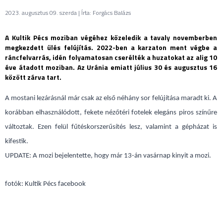
2023. augusztus 09. szerda | Írta: Forgács Balázs
A Kultik Pécs moziban végéhez közeledik a tavaly novemberben
megkezdett ülés felújítás. 2022-ben a karzaton ment végbe a
ráncfelvarrás, idén folyamatosan cserélték a huzatokat az alig 10
éve átadott moziban. Az Uránia emiatt július 30 és augusztus 16
között zárva tart.
A mostani lezárásnál már csak az első néhány sor felújítása maradt ki. A
korábban elhasználódott, fekete nézőtéri fotelek elegáns piros színűre
változtak. Ezen felül fűtéskorszerűsítés lesz, valamint a gépházat is
kifestik.
UPDATE: A mozi bejelentette, hogy már 13-án vasárnap kinyit a mozi.
fotók: Kultik Pécs facebook