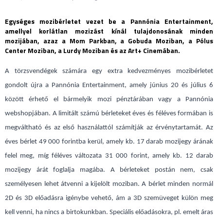
Egységes mozibérletet vezet be a Pannónia Entertainment,
amellyel korlátlan mozizást kínál tulajdonosának minden
mozijában, azaz a Mom Parkban, a Gobuda Moziban, a Pólus
Center Moziban, a Lurdy Moziban és az Art+ Cinemában.
A törzsvendégek számára egy extra kedvezményes mozibérletet
gondolt újra a Pannónia Entertainment, amely június 20 és július 6
között érhető el bármelyik mozi pénztárában vagy a Pannónia
webshopjában. A limitált számú bérleteket éves és féléves formában is
megváltható és az első használattól számítják az érvénytartamát. Az
éves bérlet 49 000 forintba kerül, amely kb. 17 darab mozijegy árának
felel meg, míg féléves változata 31 000 forint, amely kb. 12 darab
mozijegy árát foglalja magába. A bérleteket postán nem, csak
személyesen lehet átvenni a kijelölt moziban. A bérlet minden normál
2D és 3D előadásra igénybe vehető, ám a 3D szemüveget külön meg
kell venni, ha nincs a birtokunkban. Speciális előadásokra, pl. emelt áras