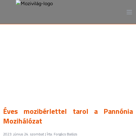
A mozi, ahogy még sosem
láttad
Éves mozibérlettel tarol a Pannónia
Mozihálózat
2023. június 24. szombat | Írta: Forgács Balázs