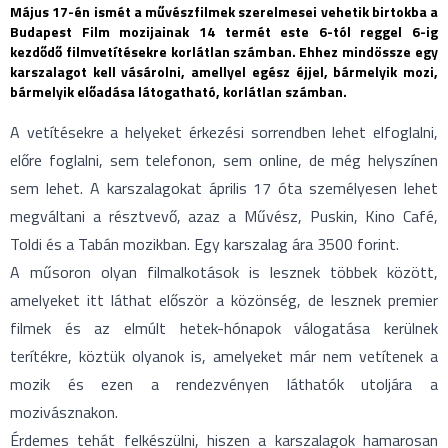
Május 17-én ismét a művészfilmek szerelmesei vehetik birtokba a
Budapest Film mozijainak 14 termét este 6-tól reggel 6-ig
kezdődő filmvetítésekre korlátlan számban. Ehhez mindössze egy
karszalagot kell vásárolni, amellyel egész éjjel, bármelyik mozi,
bármelyik előadása látogatható, korlátlan számban.
A vetítésekre a helyeket érkezési sorrendben lehet elfoglalni,
előre foglalni, sem telefonon, sem online, de még helyszínen
sem lehet. A karszalagokat április 17 óta személyesen lehet
megváltani a résztvevő, azaz a Művész, Puskin, Kino Café,
Toldi és a Tabán mozikban. Egy karszalag ára 3500 forint.
A műsoron olyan filmalkotások is lesznek többek között,
amelyeket itt láthat először a közönség, de lesznek premier
filmek és az elmúlt hetek-hónapok válogatása kerülnek
terítékre, köztük olyanok is, amelyeket már nem vetítenek a
mozik és ezen a rendezvényen láthatók utoljára a
mozivásznakon.
Érdemes tehát felkészülni, hiszen a karszalagok hamarosan