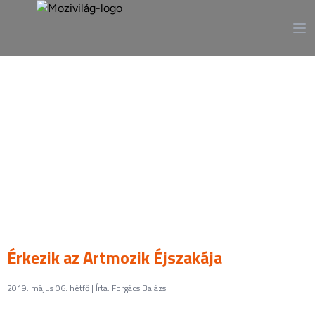
A mozi, ahogy még sosem
láttad
Érkezik az Artmozik Éjszakája
2019. május 06. hétfő | Írta: Forgács Balázs