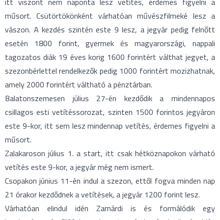
itt viszont nem naponta lesz vetítés, érdemes figyelni a
műsort. Csütörtökönként várhatóan művészfilmeké lesz a
vászon. A kezdés szintén este 9 lesz, a jegyár pedig felnőtt
esetén 1800 forint, gyermek és magyarországi, nappali
tagozatos diák 19 éves korig 1600 forintért válthat jegyet, a
szezonbérlettel rendelkezők pedig 1000 forintért mozizhatnak,
amely 2000 forintért váltható a pénztárban.
Balatonszemesen július 27-én kezdődik a mindennapos
csillagos esti vetítéssorozat, szinten 1500 forintos jegyáron
este 9-kor, itt sem lesz mindennap vetítés, érdemes figyelni a
műsort.
Zalakaroson július 1. a start, itt csak hétköznapokon várható
vetítés este 9-kor, a jegyár még nem ismert.
Csopakon június 11-én indul a szezon, ettől fogva minden nap
21 órakor kezdődnek a vetítések, a jegyár 1200 forint lesz.
Várhatóan elindul idén Zamárdi is és formálódik egy