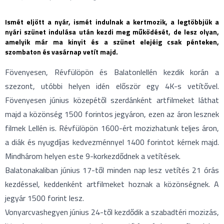
Ismét eljött a nyár, ismét indulnak a kertmozik, a legtöbbjük a
nyári szünet indulása után kezdi meg működését, de lesz olyan,
amelyik már ma kinyit és a szünet elejéig csak pénteken,
szombaton és vasárnap vetít majd.
Fövenyesen, Révfülöpön és Balatonlellén kezdik korán a
szezont, utóbbi helyen idén először egy 4K-s vetítővel.
Fövenyesen június közepétől szerdánként artfilmeket láthat
majd a közönség 1500 forintos jegyáron, ezen az áron lesznek
filmek Lellén is. Révfülöpön 1600-ért mozizhatunk teljes áron,
a diák és nyugdíjas kedvezménnyel 1400 forintot kérnek majd.
Mindhárom helyen este 9-korkezdődnek a vetítések.
Balatonakaliban június 17-től minden nap lesz vetítés 21 órás
kezdéssel, keddenként artfilmeket hoznak a közönségnek. A
jegyár 1500 forint lesz.
Vonyarcvashegyen június 24-től kezdődik a szabadtéri mozizás,