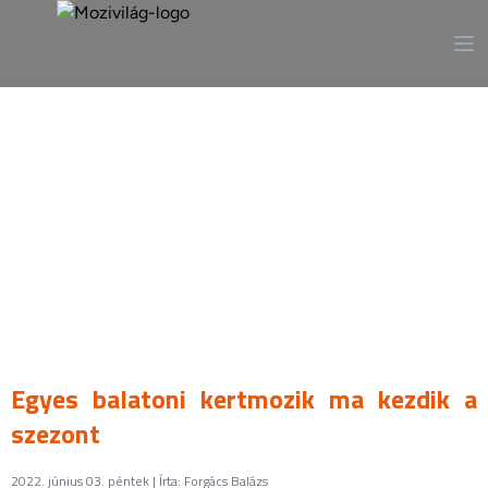
A mozi, ahogy még sosem
láttad
Egyes balatoni kertmozik ma kezdik a
szezont
2022. június 03. péntek | Írta: Forgács Balázs