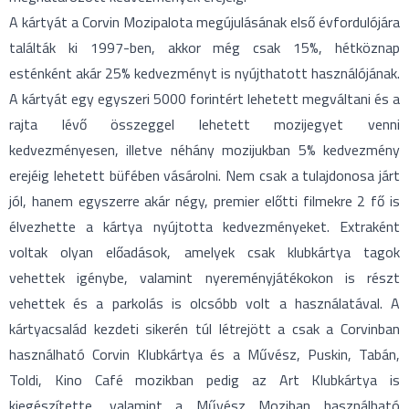
A kártyát a Corvin Mozipalota megújulásának első évfordulójára
találták ki 1997-ben, akkor még csak 15%, hétköznap
esténként akár 25% kedvezményt is nyújthatott használójának.
A kártyát egy egyszeri 5000 forintért lehetett megváltani és a
rajta lévő összeggel lehetett mozijegyet venni
kedvezményesen, illetve néhány mozijukban 5% kedvezmény
erejéig lehetett büfében vásárolni. Nem csak a tulajdonosa járt
jól, hanem egyszerre akár négy, premier előtti filmekre 2 fő is
élvezhette a kártya nyújtotta kedvezményeket. Extraként
voltak olyan előadások, amelyek csak klubkártya tagok
vehettek igénybe, valamint nyereményjátékokon is részt
vehettek és a parkolás is olcsóbb volt a használatával. A
kártyacsalád kezdeti sikerén túl létrejött a csak a Corvinban
használható Corvin Klubkártya és a Művész, Puskin, Tabán,
Toldi, Kino Café mozikban pedig az Art Klubkártya is
kiegészítette, valamint a Művész Moziban használható