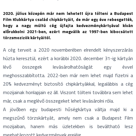
2020. július közepén már nem lehetett újra tölteni a Budapest
Film Klubkártya család chipkártyáit, de már egy éve rebesgették,
hogy a nagy múltú cég újfajta kedvezménykártyával kíván
előrukkolni 2021-ben, ezért megválik az 1997-ben kibocsátott
törzsmozizók kártyáitól.
A cég terveit a 2020 novemberében elrendelt kényszerzárás
húzta keresztül, ezért a korábbi 2020. december 31-ig kártyán
lévő összegek levásárolhatóságát egy évvel
meghosszabbította. 2022-ben már nem lehet majd fizetni a
20% kedvezményt biztosító chipkártyákkal, legalábbis a cég
mozijainak honlapjain ez áll. Viszont tölteni továbbra sem lehet
már, csak a meglévő összegeket lehet levásárolni róla.
A jövőben egy budapesti hűségkártya váltja majd ki a
megszűnő törzskártyát, amely nem csak a Budapest Film
mozijaiban, hanem más üzletekben is beváltható lesz
meghatározott kedvezmények erejéig.