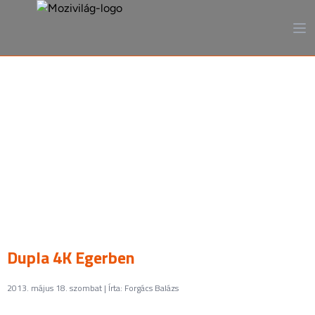
A mozi, ahogy még sosem
láttad
Dupla 4K Egerben
2013. május 18. szombat | Írta: Forgács Balázs