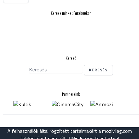
Keress minket Facebookon
Kereső
KERESÉS
Partnereink
A felhasználók által rögzített tartalmakért a mozivilag.com
felelõsséget nem vállal! Minden jog fenntartva!