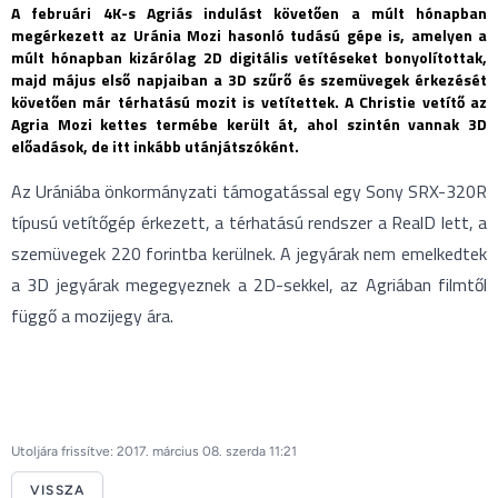
A februári 4K-s Agriás indulást követően a múlt hónapban
megérkezett az Uránia Mozi hasonló tudású gépe is, amelyen a
múlt hónapban kizárólag 2D digitális vetítéseket bonyolítottak,
majd május első napjaiban a 3D szűrő és szemüvegek érkezését
követően már térhatású mozit is vetítettek. A Christie vetítő az
Agria Mozi kettes termébe került át, ahol szintén vannak 3D
előadások, de itt inkább utánjátszóként.
Az Urániába önkormányzati támogatással egy Sony SRX-320R
típusú vetítőgép érkezett, a térhatású rendszer a RealD lett, a
szemüvegek 220 forintba kerülnek. A jegyárak nem emelkedtek
a 3D jegyárak megegyeznek a 2D-sekkel, az Agriában filmtől
függő a mozijegy ára.
Utoljára frissítve: 2017. március 08. szerda 11:21
VISSZA