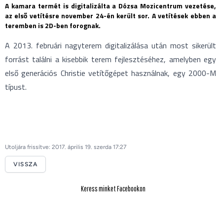
A kamara termét is digitalizálta a Dózsa Mozicentrum vezetése,
az első vetítésre november 24-én került sor. A vetítések ebben a
teremben is 2D-ben forognak.
A 2013. februári nagyterem digitalizálása után most sikerült
forrást találni a kisebbik terem fejlesztéséhez, amelyben egy
első generációs Christie vetítőgépet használnak, egy 2000-M
típust.
Utoljára frissítve: 2017. április 19. szerda 17:27
VISSZA
Keress minket Facebookon