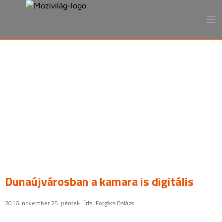
A mozi, ahogy még sosem
láttad
Dunaújvárosban a kamara is digitális
2016. november 25. péntek | Írta: Forgács Balázs