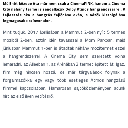
Múlthét közepe óta már nem csak a CinemaPINK, hanem a Cinema
City néhány terme is rendelkezik Dolby Atmos hangrendszerrel. A
fejlesztés oka a hangzás fejlődése okán, a nézők kiszolgálása
legmagasabb színvonalon.
Mint tudjuk, 2017 áprilisában a Mammut 2-ben nyílt 5 termes
moziból 2-ben, aztán idén tavasszal a Mom Parkban, majd
júniusban Mammut 1-ben is átadtak néhány mozitermet ezzel
a hangrendszerrel. A Cinema City sem szeretett volna
lemaradni, az Alleeban 1, az Arénában 2 termet épített át. Igaz,
film még nincsen hozzá, de már tárgyalások folynak a
forgalmazókkal egy vagy több esetleges Atmos hangzású
filmmel kapcsolatban. Hamarosan sajtóközleményben adunk
hírt az első ilyen vetítésről.