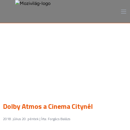
A mozi, ahogy még sosem
láttad
Dolby Atmos a Cinema Citynél
2018. július 20. péntek | Írta: Forgács Balázs