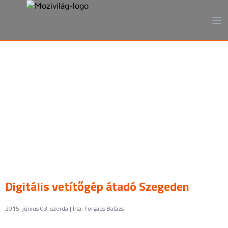
A mozi, ahogy még sosem
láttad
Digitális vetítőgép átadó Szegeden
2015. június 03. szerda | Írta: Forgács Balázs