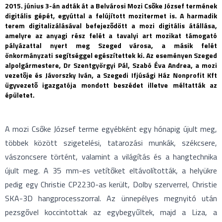
2015. június 3-án adták át a Belvárosi Mozi Csőke József termének
digitális gépét, egyúttal a felújított mozitermet is. A harmadik
terem digitalizálásával befejeződött a mozi digitális átállása,
amelyre az anyagi rész felét a tavalyi art mozikat támogató
pályázattal nyert meg Szeged városa, a másik felét
önkormányzati segítséggel egészítettek ki. Az eseményen Szeged
alpolgármestere, Dr Szentgyörgyi Pál, Szabó Éva Andrea, a mozi
vezetője és Jávorszky Iván, a Szegedi Ifjúsági Ház Nonprofit Kft
ügyvezető igazgatója mondott beszédet illetve méltatták az
épületet.
A mozi Csőke József terme egyébként egy hónapig újult meg,
többek között szigetelési, tatarozási munkák, székcsere,
vászoncsere történt, valamint a világítás és a hangtechnika
újult meg. A 35 mm-es vetítőket eltávolították, a helyükre
pedig egy Christie CP2230-as került, Dolby szerverrel, Christie
SKA-3D hangprocesszorral. Az ünnepélyes megnyitó után
pezsgővel koccintottak az egybegyűltek, majd a Liza, a