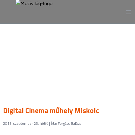
A mozi, ahogy még sosem
láttad
Digital Cinema műhely Miskolc
2013. szeptember 23. hétfő | Írta: Forgács Balázs