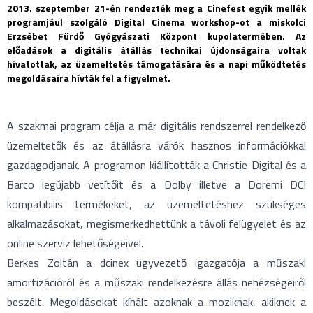
2013. szeptember 21-én rendezték meg a Cinefest egyik mellék
programjául szolgáló Digital Cinema workshop-ot a miskolci
Erzsébet Fürdő Gyógyászati Központ kupolatermében. Az
előadások a digitális átállás technikai újdonságaira voltak
hivatottak, az üzemeltetés támogatására és a napi működtetés
megoldásaira hívták fel a figyelmet.
A szakmai program célja a már digitális rendszerrel rendelkező
üzemeltetők és az átállásra várók hasznos információkkal
gazdagodjanak. A programon kiállították a Christie Digital és a
Barco legújabb vetítőit és a Dolby illetve a Doremi DCI
kompatibilis termékeket, az üzemeltetéshez szükséges
alkalmazásokat, megismerkedhettünk a távoli felügyelet és az
online szerviz lehetőségeivel.
Berkes Zoltán a dcinex ügyvezető igazgatója a műszaki
amortizációról és a műszaki rendelkezésre állás nehézségeiről
beszélt. Megoldásokat kínált azoknak a moziknak, akiknek a