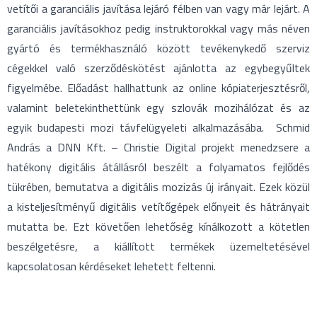
vetítői a garanciális javítása lejáró félben van vagy már lejárt. A
garanciális javításokhoz pedig instruktorokkal vagy más néven
gyártó és termékhasználó között tevékenykedő szerviz
cégekkel való szerződéskötést ajánlotta az egybegyűltek
figyelmébe. Előadást hallhattunk az online kópiaterjesztésről,
valamint beletekinthettünk egy szlovák mozihálózat és az
egyik budapesti mozi távfelügyeleti alkalmazásába. Schmid
András a DNN Kft. – Christie Digital projekt menedzsere a
hatékony digitális átállásról beszélt a folyamatos fejlődés
tükrében, bemutatva a digitális mozizás új irányait. Ezek közül
a kisteljesítményű digitális vetítőgépek előnyeit és hátrányait
mutatta be. Ezt követően lehetőség kínálkozott a kötetlen
beszélgetésre, a kiállított termékek üzemeltetésével
kapcsolatosan kérdéseket lehetett feltenni.