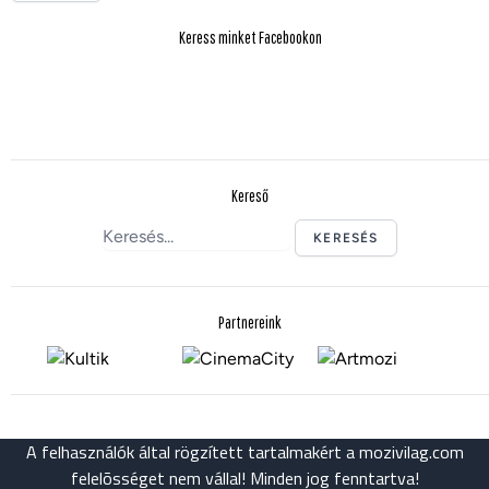
Keress minket Facebookon
Kereső
KERESÉS
Partnereink
A felhasználók által rögzített tartalmakért a mozivilag.com
felelõsséget nem vállal! Minden jog fenntartva!