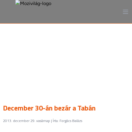
A mozi, ahogy még sosem
láttad
December 30-án bezár a Tabán
2013. december 29. vasárnap | Írta: Forgács Balázs