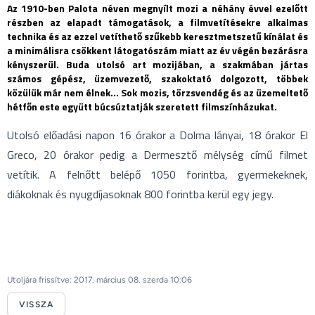
Az 1910-ben Palota néven megnyílt mozi a néhány évvel ezelőtt
részben az elapadt támogatások, a filmvetítésekre alkalmas
technika és az ezzel vetíthető szűkebb keresztmetszetű kínálat és
a minimálisra csökkent látogatószám miatt az év végén bezárásra
kényszerül. Buda utolsó art mozijában, a szakmában jártas
számos gépész, üzemvezető, szakoktató dolgozott, többek
közülük már nem élnek… Sok mozis, törzsvendég és az üzemeltető
hétfőn este együtt búcsúztatják szeretett filmszínházukat.
Utolsó előadási napon 16 órakor a Dolma lányai, 18 órakor El
Greco, 20 órakor pedig a Dermesztő mélység című filmet
vetítik. A felnőtt belépő 1050 forintba, gyermekeknek,
diákoknak és nyugdíjasoknak 800 forintba kerül egy jegy.
Utoljára frissítve: 2017. március 08. szerda 10:06
VISSZA