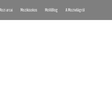
Mozi arcai
Mozikisokos
MoViBlog
A Mozivilágról
áttad