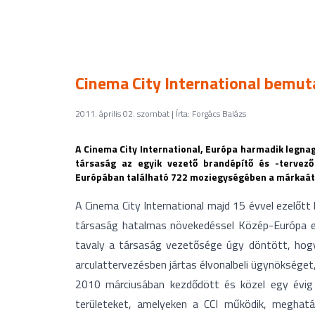
Cinema City International bemuta
2011. április 02. szombat | Írta: Forgács Balázs
A Cinema City International, Európa harmadik legnag
társaság az egyik vezető brandépítő és -tervező
Európában található 722 moziegységében a márkaáta
A Cinema City International majd 15 évvel ezelőtt h
társaság hatalmas növekedéssel Közép-Európa e
tavaly a társaság vezetősége úgy döntött, hogy 
arculattervezésben jártas élvonalbeli ügynökséget,
2010 márciusában kezdődött és közel egy évig
területeket, amelyeken a CCI működik, meghatár