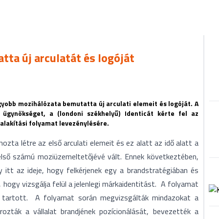
tta új arculatát és logóját
yobb mozihálózata bemutatta új arculati elemeit és logóját. A
 ügynökséget, a (londoni székhelyű) Identicát kérte fel az
lakítási folyamat levezénylésére.
ozta létre az első arculati elemeit és ez alatt az idő alatt a
lső számú moziüzemeltetőjévé vált. Ennek következtében,
itt az ideje, hogy felkérjenek egy a brandstratégiában és
 hogy vizsgálja felül a jelenlegi márkaidentitást. A folyamat
 tartott. A folyamat során megvizsgálták mindazokat a
ozták a vállalat brandjének pozícionálását, bevezették a