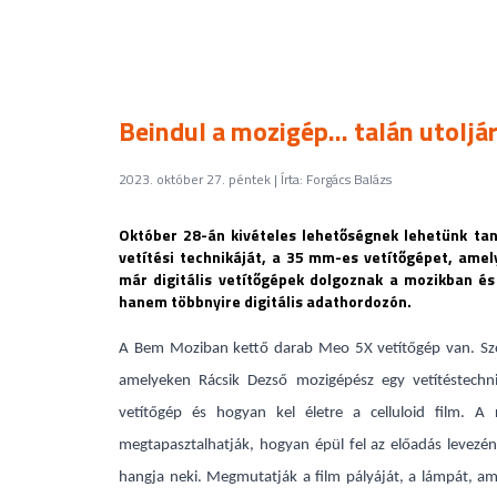
Beindul a mozigép... talán utolj
2023. október 27. péntek | Írta: Forgács Balázs
Október 28-án kivételes lehetőségnek lehetünk ta
vetítési technikáját, a 35 mm-es vetítőgépet, ame
már digitális vetítőgépek dolgoznak a mozikban é
hanem többnyire digitális adathordozón.
A Bem Moziban kettő darab Meo 5X vetítőgép van. Szo
amelyeken Rácsik Dezső mozigépész egy vetítéstechn
vetítőgép és hogyan kel életre a celluloid film. A
megtapasztalhatják, hogyan épül fel az előadás levezén
hangja neki. Megmutatják a film pályáját, a lámpát, amel