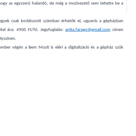
ogy az egyszerű halandó, de még a mozivezető sem tehette be a
jegyek csak korlátozott számban érhetők el, ugyanis a gépházban
el ára: 4900 Ft/fő. Jegyfoglalás:
anita.farago@gmail.com
címen
elyszínen.
ember végén a Bem Mozit is eléri a digitalizáció és a gépház szűk