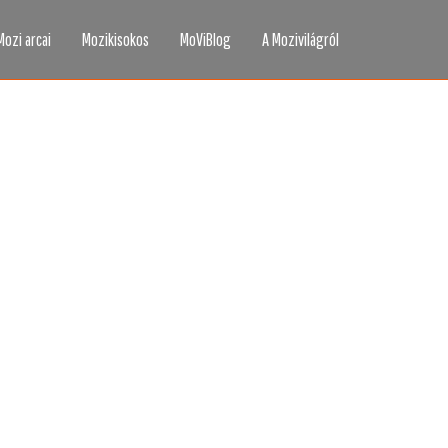
Mozi arcai
Mozikisokos
MoViBlog
A Mozivilágról
áttad