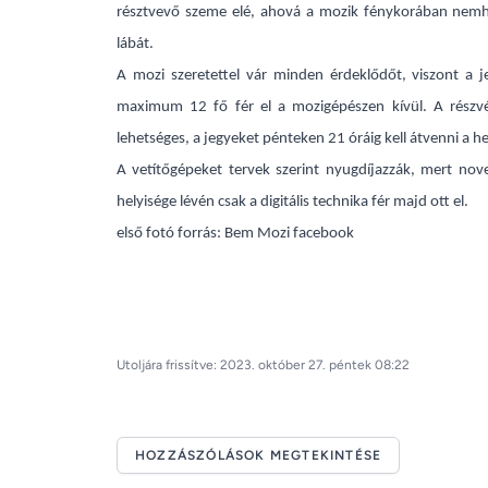
résztvevő szeme elé, ahová a mozik fénykorában nemh
lábát.
A mozi szeretettel vár minden érdeklődőt, viszont a 
maximum 12 fő fér el a mozigépészen kívül. A részvét
lehetséges, a jegyeket pénteken 21 óráig kell átvenni a h
A vetítőgépeket tervek szerint nyugdíjazzák, mert nov
helyisége lévén csak a digitális technika fér majd ott el.
első fotó forrás: Bem Mozi facebook
Utoljára frissítve: 2023. október 27. péntek 08:22
HOZZÁSZÓLÁSOK MEGTEKINTÉSE