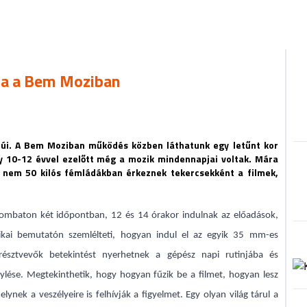
ára a Bem Moziban
núi. A Bem Moziban működés közben láthatunk egy letűnt kor
ly 10-12 évvel ezelőtt még a mozik mindennapjai voltak. Mára
s nem 50 kilós fémládákban érkeznek tekercsekként a filmek,
mbaton két időpontban, 12 és 14 órakor indulnak az előadások,
ikai bemutatón szemlélteti, hogyan indul el az egyik 35 mm-es
 résztvevők betekintést nyerhetnek a gépész napi rutinjába és
ylése. Megtekinthetik, hogy hogyan fűzik be a filmet, hogyan lesz
ynek a veszélyeire is felhívják a figyelmet. Egy olyan világ tárul a