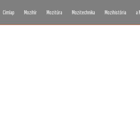
Címlap
Mozihír
Mozitúra
Mozitechnika
Mozihistória
a 
zi, ahogy még sosem l