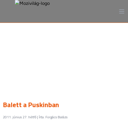
A mozi, ahogy még sosem
láttad
Balett a Puskinban
2011. június 27. hétfő | Írta: Forgács Balázs