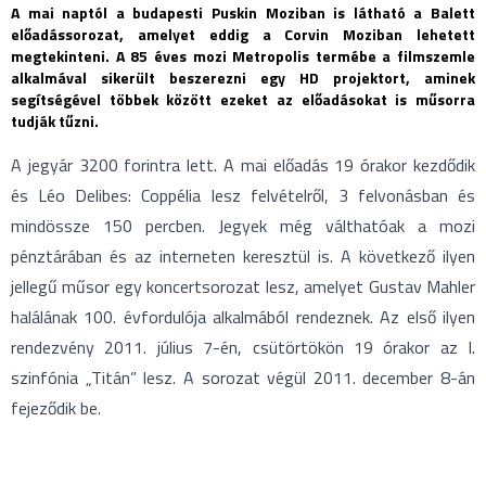
A mai naptól a budapesti Puskin Moziban is látható a Balett
előadássorozat, amelyet eddig a Corvin Moziban lehetett
megtekinteni. A 85 éves mozi Metropolis termébe a filmszemle
alkalmával sikerült beszerezni egy HD projektort, aminek
segítségével többek között ezeket az előadásokat is műsorra
tudják tűzni.
A jegyár 3200 forintra lett. A mai előadás 19 órakor kezdődik
és Léo Delibes: Coppélia lesz felvételről, 3 felvonásban és
mindössze 150 percben. Jegyek még válthatóak a mozi
pénztárában és az interneten keresztül is. A következő ilyen
jellegű műsor egy koncertsorozat lesz, amelyet Gustav Mahler
halálának 100. évfordulója alkalmából rendeznek. Az első ilyen
rendezvény 2011. július 7-én, csütörtökön 19 órakor az I.
szinfónia „Titán” lesz. A sorozat végül 2011. december 8-án
fejeződik be.