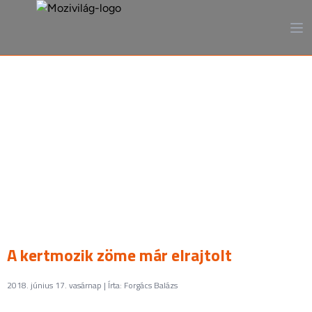
A mozi, ahogy még sosem
láttad
A kertmozik zöme már elrajtolt
2018. június 17. vasárnap | Írta: Forgács Balázs