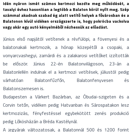
Idén nyáron ismét számos kertmozi kezdte meg működését, a
tavalyi évhez hasonlóan a legtöbb a Balaton körül nyílt meg. Szép
számmal akadnak szabad ég alatt vetítő helyek a fővárosban és a
Balatonon kívül vidéken országszerte is, hogy pokrócba vackolva
vagy akár egy autó kényelméből nézhessük az előadást.
Június első napjától vetítenek a révfülöpi, a fövenyesi és a
balatonakali kertmozik, a hónap közepétől a csopaki, a
vonyarcvashegyi, zamárdi és a zalakarosi vetítőket izzították
be először. Június 22-én Balatonvilágoson, 23-án a
Balatonlellén indulnak el a kertmozi vetítések, júliustól pedig
várhatóan Balatonfűzfőn, Balatonfenyvesen és
Balatonszemesen is.
Budapesten a Várkert Bazárban, az Óbudai-szigeten és a
Corvin tetőn, vidéken pedig Hatvanban és Sárospatakon lesz
kertmozizás, fényfestéssel egybekötött zenés produkció
pedig Lőkösházán a Bréda Kastélynál.
A jegyárak változatosak, a Balatonnál 500 és 1200 forint