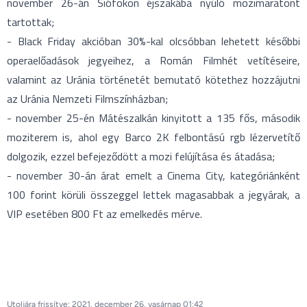
november 26-án Siófokon éjszakába nyúló mozimaratont
tartottak;
- Black Friday akcióban 30%-kal olcsóbban lehetett későbbi
operaelőadások jegyeihez, a Román Filmhét vetítéseire,
valamint az Uránia történetét bemutató kötethez hozzájutni
az Uránia Nemzeti Filmszínházban;
- november 25-én Mátészalkán kinyitott a 135 fős, második
moziterem is, ahol egy Barco 2K felbontású rgb lézervetítő
dolgozik, ezzel befejeződött a mozi felújítása és átadása;
- november 30-án árat emelt a Cinema City, kategóriánként
100 forint körüli összeggel lettek magasabbak a jegyárak, a
VIP esetében 800 Ft az emelkedés mérve.
Utoljára frissítve: 2021. december 26. vasárnap 01:42