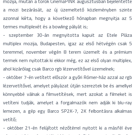
mozija, miután a török CinemaPINK augusztusban bejelentette
a mozi bezárását, az új üzemeltető közleményben szinte
azonnal kiírta, hogy a következő hónapban megnyitja az 5
termes multiplexét és a bowling pályát is;
- szeptember 30-án megnyitotta kapuit az Etele Pláza
multiplex mozija, Budapesten, igaz az első hétvégén csak 5
teremmel, november végén 8 terem üzemelt és a prémium
termek nem nyitottak ki ekkor még, ez az első olyan multiplex,
ahol kizárólag csak Barco rgb lézervetítővel üzemelnek;
- október 7-én vetített először a győri Rómer-ház azzal az rgb
lézervetítővel, amelyet pályázat útján szereztek be és amellyel
könnyebbé válnak a filmvetítések, mert azokat a filmeket is
vetíteni tudják, amelyet a forgalmazók nem adják ki blu-ray
lemezen, a gép egy Barco SP2K-7, 2K felbontásra alkalmas
vetítő;
- október 21-én felújított nézőtérrel nyitott ki a másfél éve