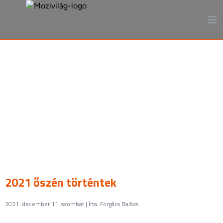
A mozi, ahogy még sosem
láttad
2021 őszén történtek
2021. december 11. szombat | Írta: Forgács Balázs