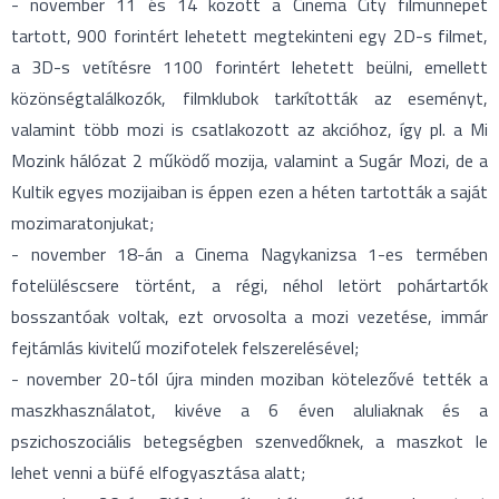
- november 11 és 14 között a Cinema City filmünnepet
tartott, 900 forintért lehetett megtekinteni egy 2D-s filmet,
a 3D-s vetítésre 1100 forintért lehetett beülni, emellett
közönségtalálkozók, filmklubok tarkították az eseményt,
valamint több mozi is csatlakozott az akcióhoz, így pl. a Mi
Mozink hálózat 2 működő mozija, valamint a Sugár Mozi, de a
Kultik egyes mozijaiban is éppen ezen a héten tartották a saját
mozimaratonjukat;
- november 18-án a Cinema Nagykanizsa 1-es termében
fotelüléscsere történt, a régi, néhol letört pohártartók
bosszantóak voltak, ezt orvosolta a mozi vezetése, immár
fejtámlás kivitelű mozifotelek felszerelésével;
- november 20-tól újra minden moziban kötelezővé tették a
maszkhasználatot, kivéve a 6 éven aluliaknak és a
pszichoszociális betegségben szenvedőknek, a maszkot le
lehet venni a büfé elfogyasztása alatt;