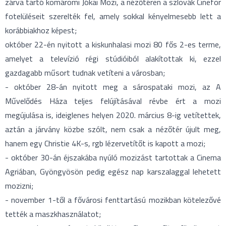
zárva tartó komáromi Jókai Mozi, a nézőtéren a szlovák Cinefor
fotelüléseit szerelték fel, amely sokkal kényelmesebb lett a
korábbiakhoz képest;
október 22-én nyitott a kiskunhalasi mozi 80 fős 2-es terme,
amelyet a televízió régi stúdióiból alakítottak ki, ezzel
gazdagabb műsort tudnak vetíteni a városban;
- október 28-án nyitott meg a sárospataki mozi, az A
Művelődés Háza teljes felújításával révbe ért a mozi
megújulása is, ideiglenes helyen 2020. március 8-ig vetítettek,
aztán a járvány közbe szólt, nem csak a nézőtér újult meg,
hanem egy Christie 4K-s, rgb lézervetítőt is kapott a mozi;
- október 30-án éjszakába nyúló mozizást tartottak a Cinema
Agriában, Gyöngyösön pedig egész nap karszalaggal lehetett
mozizni;
- november 1-től a fővárosi fenttartású mozikban kötelezővé
tették a maszkhasználatot;