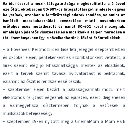
Az idei ősszel a mozik látogatottsága megközelítette a 2 évvel
ezelőttit, októberben 80-90%-os látogatottságot is jeleztek egyes
helyszínek, azonban a fertőzöttségi adatok romlása, valamint az
ismételt maszkahasználat bevezetése miatt novemberben
erőteljes esés mutatkozott és ismét 30-40% körül mozognak,
amely igen jelentős visszaesés és a moziknak a talpon maradása a
tét. Eseményekben így is bővelkedhetünk, főként örömteliekkel:
- a Fövenyes Kertmozi idén kísérleti jelleggel szeptemberben
és október elején, péntekenként és szombatonként vetített, a
hírek szerint elég jó kihasználtsággal mentek az előadások,
ezért a tervek szerint tavaszi nyitvatartást is beiktatnak,
valamint az őszit is rendszeressé teszik;
- szeptember elején bezárt a balassagyarmati mozi, mert
elektromos felújtást végeznek az épületen, ezért ideiglenesen
a Vármegyeháza dísztermében folynak a vetítések a
munkálatok befejezéséig;
- szeptember 29-én nyitott meg a CinemaMom a Mom Park